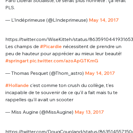
Parti Liberal Socialiste, ce serait plus honnête : ça ferait
PLS.
— L'Indéprimeuse (@LIndeprimeuse)
May 14, 2017
https://twitter.com/WiseKitteh/status/863591044193165
Les champs de
#Picardie
nécessitent de prendre un
peu de hauteur pour apprécier au mieux leur beauté!
#springart
pic.twitter.com/azoApGTKmG
— Thomas Pesquet (@Thom_astro)
May 14, 2017
#Hollande
c'est comme ton crush du collège, t'es
incapable de te souvenir de ce qu'il a fait mais tu te
rappelles qu'il avait un scooter
— Miss Augine (@MissAugine)
May 13, 2017
https://twitter.com/DougCoupland/status/86351455715