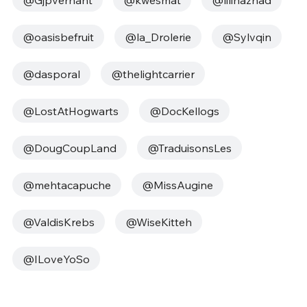
@oasisbefruit
@la_Drolerie
@Sylvqin
@dasporal
@thelightcarrier
@LostAtHogwarts
@DocKellogs
@DougCoupLand
@TraduisonsLes
@mehtacapuche
@MissAugine
@ValdisKrebs
@WiseKitteh
@ILoveYoSo