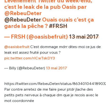
L’événement Twitter du week-end,
c’est le leak de la pub Oasis par
@RebeuDeter
@RebeuDeter
Ouais ouais c'est ça
garde la pêche ?
#FRSH
— FRSH (@oasisbefruit)
13 mai 2017
@oasisbefruit
C'est dommage mdrr dites-moi ce jus de
leak est assez fruité pour vous ?
pic.twitter.com/rICwTskDY3
— Billy (@RebeuDeter)
13 mai 2017
https://twitter.com/RebeuDeter/status/8634010441890
Par contre arretez de me faire peur ptdr jlache des
petits pets nerveux à chaque dm que je recois avec le
mot coordonnée