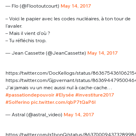
— Flo (@Flootoutcourt)
May 14, 2017
– Voici le papier avec les codes nucléaires, à ton tour de
l'avaler.
– Mais il vient d'où ?
– Tu réfléchis trop.
— Jean Cassette (@JeanCassette)
May 14, 2017
https://twitter.com/DocKellogs/status/863675436106215
https://twitter.com/Gjpvernant/status/86369447950046
J'ai jamais vu un mec aussi nul à cache-cache…
#passationdepouvoir
#Elysée
#investiture2017
#Solferino
pic.twitter.com/qbP7tQaP6l
— Astral (@astral_video)
May 14, 2017
https://twitter.com/g1bonQ/status/86370009437328998