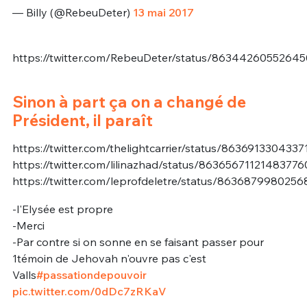
— Billy (@RebeuDeter)
13 mai 2017
https://twitter.com/RebeuDeter/status/86344260552645
Sinon à part ça on a changé de
Président, il paraît
https://twitter.com/thelightcarrier/status/8636913304337
https://twitter.com/lilinazhad/status/86365671121483776
https://twitter.com/leprofdeletre/status/863687998025
-l'Elysée est propre
-Merci
-Par contre si on sonne en se faisant passer pour
1témoin de Jehovah n'ouvre pas c'est
Valls
#passationdepouvoir
pic.twitter.com/0dDc7zRKaV