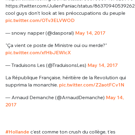
https://twitter.com/JulienPaniac/status/8637094053926
cool guys don't look at les préoccupations du peuple
pic.twitter.com/OTv3ELVWOD
— snowy napper (@dasporal)
May 14, 2017
"Ça vient ce poste de Ministre oui ou merde?"
pic.twitter.com/xfHbJEWlcX
— Traduisons Les (@TraduisonsLes)
May 14, 2017
La République Française, héritière de la Revolution qui
supprima la monarchie.
pic.twitter.com/Z2aotFCv1N
— Arnaud Demanche (@ArnaudDemanche)
May 14,
2017
#Hollande
c'est comme ton crush du collège, t'es