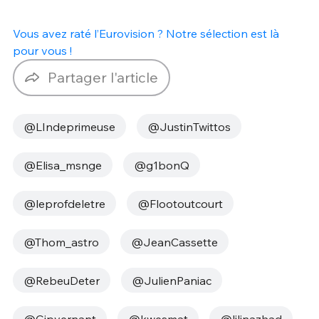
Vous avez raté l’Eurovision ? Notre sélection est là
pour vous !
Partager l'article
@LIndeprimeuse
@JustinTwittos
@Elisa_msnge
@g1bonQ
@leprofdeletre
@Flootoutcourt
@Thom_astro
@JeanCassette
@RebeuDeter
@JulienPaniac
@Gjpvernant
@kwesmat
@lilinazhad