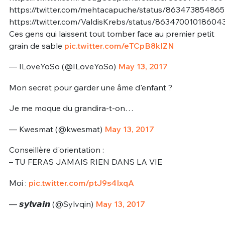
https://twitter.com/mehtacapuche/status/86347385486
https://twitter.com/ValdisKrebs/status/8634700101860
Ces gens qui laissent tout tomber face au premier petit
grain de sable
pic.twitter.com/eTCpB8kIZN
— ILoveYoSo (@ILoveYoSo)
May 13, 2017
Mon secret pour garder une âme d'enfant ?
Je me moque du grandira-t-on…
— Kwesmat (@kwesmat)
May 13, 2017
Conseillère d'orientation :
– TU FERAS JAMAIS RIEN DANS LA VIE
Moi :
pic.twitter.com/ptJ9s4IxqA
— 𝙨𝙮𝙡𝙫𝙖𝙞𝙣 (@Sylvqin)
May 13, 2017