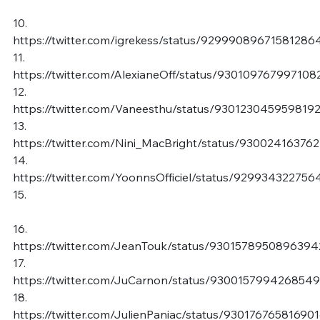
10.
https://twitter.com/igrekess/status/92999089671581286
11.
https://twitter.com/AlexianeOff/status/930109767997108
12.
https://twitter.com/Vaneesthu/status/930123045959819
13.
https://twitter.com/Nini_MacBright/status/93002416376
14.
https://twitter.com/YoonnsOfficiel/status/92993432275
15.
16.
https://twitter.com/JeanTouk/status/930157895089639
17.
https://twitter.com/JuCarnon/status/9300157994268549
18.
https://twitter.com/JulienPaniac/status/93017676581690