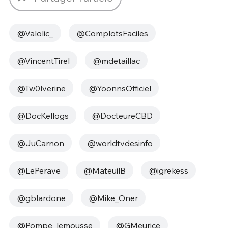
@Valolic_
@ComplotsFaciles
@VincentTirel
@mdetaillac
@Tw0lverine
@YoonnsOfficiel
@DocKellogs
@DocteureCBD
@JuCarnon
@worldtvdesinfo
@LePerave
@MateuilB
@igrekess
@gblardone
@Mike_Oner
@Pompe_lemousse
@GMeurice