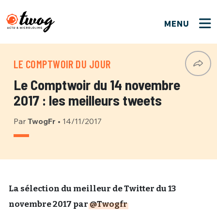
MENU
FERMER
FERMER
Bienvenue !
VOTRE PARTICIPATION
LE COMPTWOIR DU JOUR
Que souhaitez-vous proposer ?
JE M'INSCRIS
Le Comptwoir du 14 novembre
PSEUDO
*
Quelques tweets
2017 : les meilleurs tweets
Connexion
Par
TwogFr
•
14/11/2017
EMAIL
*
C'EST PARTI
PSEUDO
Ma propre sélection
PASSWORD
*
Mot de passe perdu ?
MOT DE PASSE
M'INSCRIRE
La sélection du meilleur de Twitter du 13
novembre 2017 par
@Twogfr
ME CONNECTER
JE M'INSCRIS
CONNEXION