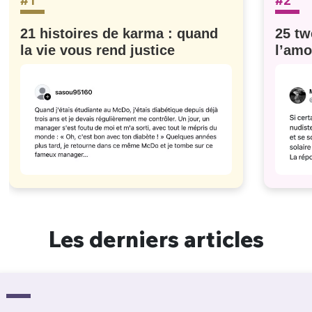
#1
#2
21 histoires de karma : quand
25 tw
la vie vous rend justice
l’amo
#629
Les derniers articles