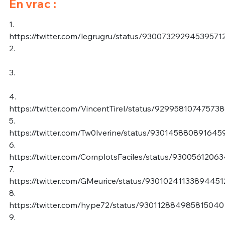
En vrac :
1.
https://twitter.com/legrugru/status/93007329294539571
2.
3.
4.
https://twitter.com/VincentTirel/status/92995810747573
5.
https://twitter.com/Tw0lverine/status/930145880891645
6.
https://twitter.com/ComplotsFaciles/status/9300561206
7.
https://twitter.com/GMeurice/status/93010241133894451
8.
https://twitter.com/hype72/status/930112884985815040
9.