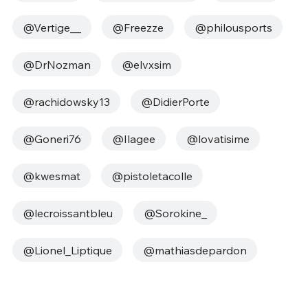
@Vertige__
@Freezze
@philousports
@DrNozman
@elvxsim
@rachidowsky13
@DidierPorte
@Goneri76
@Ilagee
@lovatisime
@kwesmat
@pistoletacolle
@lecroissantbleu
@Sorokine_
@Lionel_Liptique
@mathiasdepardon