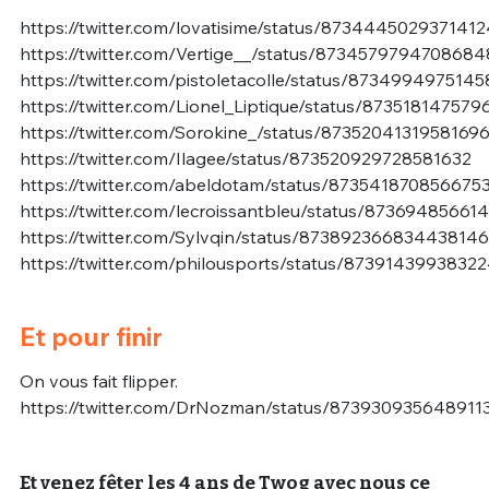
https://twitter.com/lovatisime/status/873444502937141
https://twitter.com/Vertige__/status/873457979470868
https://twitter.com/pistoletacolle/status/8734994975145
https://twitter.com/Lionel_Liptique/status/87351814757
https://twitter.com/Sorokine_/status/8735204131958169
https://twitter.com/Ilagee/status/873520929728581632
https://twitter.com/abeldotam/status/873541870856675
https://twitter.com/lecroissantbleu/status/8736948566
https://twitter.com/Sylvqin/status/873892366834438146
https://twitter.com/philousports/status/8739143993832
Et pour finir
On vous fait flipper.
https://twitter.com/DrNozman/status/873930935648911
Et venez fêter les 4 ans de Twog avec nous ce