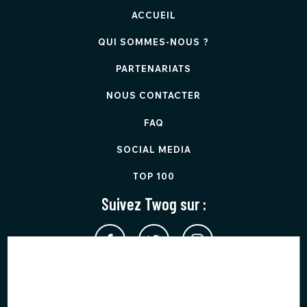
ACCUEIL
QUI SOMMES-NOUS ?
PARTENARIATS
NOUS CONTACTER
FAQ
SOCIAL MEDIA
TOP 100
Suivez Twog sur :
Twog est protégé par reCAPTCHA et applique les
Règles de
confidentialité
et les
Conditions d'utilisation
de Google.