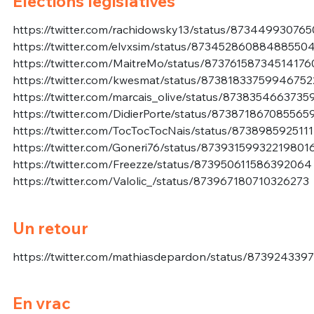
Élections législatives
https://twitter.com/rachidowsky13/status/87344993076
https://twitter.com/elvxsim/status/87345286088488550
https://twitter.com/MaitreMo/status/87376158734514176
https://twitter.com/kwesmat/status/87381833759946752
https://twitter.com/marcais_olive/status/8738354663735
https://twitter.com/DidierPorte/status/873871867085565
https://twitter.com/TocTocTocNais/status/873898592511
https://twitter.com/Goneri76/status/87393159932219801
https://twitter.com/Freezze/status/873950611586392064
https://twitter.com/Valolic_/status/873967180710326273
Un retour
https://twitter.com/mathiasdepardon/status/873924339
En vrac