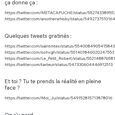
ça donne ça :
https://twitter.com/METACAPUCHE/status/5527433895
https://twitter.com/anotherwhisky/status/549273751016
Quelques tweets gratinés :
https://twitter.com/saintmtex/status/554008490541584
https://twitter.com/sohvgh/status/551401846020247553
https://twitter.com/Le_Petit_Robert/status/55214887658
https://twitter.com/tarteur/status/547330604446912513
Et toi ? Tu te prends la réalité en pleine
face ?
https://twitter.com/Moi_Ju/status/549152815713878016
On s’y perd…