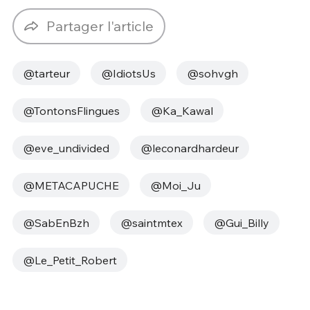
Partager l'article
@tarteur
@IdiotsUs
@sohvgh
@TontonsFlingues
@‏Ka_Kawal
@eve_undivided
@leconardhardeur
@METACAPUCHE
@Moi_Ju
@SabEnBzh
@saintmtex
@Gui_Billy
@Le_Petit_Robert