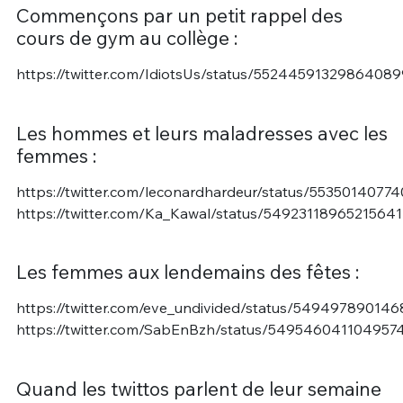
Commençons par un petit rappel des
cours de gym au collège :
https://twitter.com/IdiotsUs/status/55244591329864089
Les hommes et leurs maladresses avec les
femmes :
https://twitter.com/leconardhardeur/status/5535014077
https://twitter.com/Ka_Kawal/status/54923118965215641
Les femmes aux lendemains des fêtes :
https://twitter.com/eve_undivided/status/54949789014
https://twitter.com/SabEnBzh/status/549546041104957
Quand les twittos parlent de leur semaine