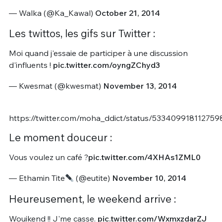
— Walka (@Ka_Kawal)
October 21, 2014
Les twittos, les gifs sur Twitter :
Moi quand j'essaie de participer à une discussion
d'influents !
pic.twitter.com/oyngZChyd3
— Kwesmat (@kwesmat)
November 13, 2014
https://twitter.com/moha_ddict/status/53340991811275
Le moment douceur :
Vous voulez un café ?
pic.twitter.com/4XHAs1ZML0
— Ethamin Tite
(@eutite)
November 10, 2014
Heureusement, le weekend arrive :
Wouikend !! J'me casse.
pic.twitter.com/WxmxzdarZJ