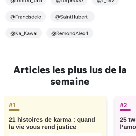
@tonton_phil
@Torped00
@T_leiV
@Francisdelo
@SaintHubert_
@‏Ka_Kawal
@RemondAlex4
Articles les plus lus de la
semaine
#1
#2
21 histoires de karma : quand
25 tw
la vie vous rend justice
l’amo
#629