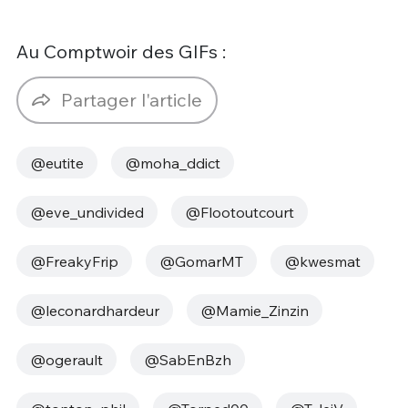
Au Comptwoir des GIFs :
Partager l'article
@eutite
@moha_ddict
@eve_undivided
@Flootoutcourt
@FreakyFrip
@GomarMT
@kwesmat
@leconardhardeur
@Mamie_Zinzin
@ogerault
@SabEnBzh