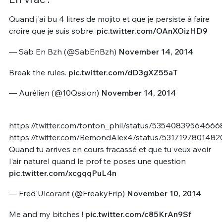
Quand j'ai bu 4 litres de mojito et que je persiste à faire
croire que je suis sobre.
pic.twitter.com/OAnXOizHD9
— Sab En Bzh (@SabEnBzh)
November 14, 2014
Break the rules.
pic.twitter.com/dD3gXZ55aT
— Aurélien (@10Qssion)
November 14, 2014
https://twitter.com/tonton_phil/status/5354083956466
https://twitter.com/RemondAlex4/status/5317197801482
Quand tu arrives en cours fracassé et que tu veux avoir
l'air naturel quand le prof te poses une question
pic.twitter.com/xcgqqPuL4n
— Fred'Ulcorant (@FreakyFrip)
November 10, 2014
Me and my bitches !
pic.twitter.com/c85KrAn9Sf