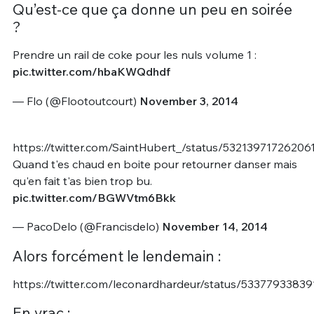
Qu’est-ce que ça donne un peu en soirée
?
Prendre un rail de coke pour les nuls volume 1 :
pic.twitter.com/hbaKWQdhdf
— Flo (@Flootoutcourt)
November 3, 2014
https://twitter.com/SaintHubert_/status/53213971726206
Quand t'es chaud en boite pour retourner danser mais
qu'en fait t'as bien trop bu.
pic.twitter.com/BGWVtm6Bkk
— PacoDelo (@Francisdelo)
November 14, 2014
Alors forcément le lendemain :
https://twitter.com/leconardhardeur/status/5337793383
En vrac :