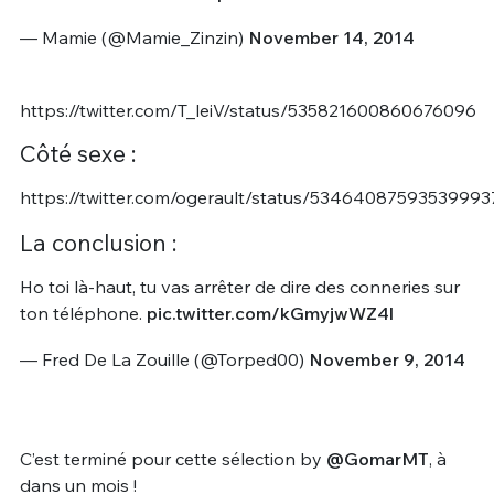
— Mamie (@Mamie_Zinzin)
November 14, 2014
https://twitter.com/T_leiV/status/535821600860676096
Côté sexe :
https://twitter.com/ogerault/status/53464087593539993
La conclusion :
Ho toi là-haut, tu vas arrêter de dire des conneries sur
ton téléphone.
pic.twitter.com/kGmyjwWZ4l
— Fred De La Zouille (@Torped00)
November 9, 2014
C’est terminé pour cette sélection by
@GomarMT
, à
dans un mois !