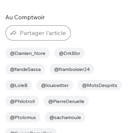
Au Comptwoir
Partager l'article
@Damien_Nore
@DrkBbr
@fandeSassa
@framboisier24
@LoleB
@louiswitter
@MotsDesprits
@Philotroll
@PierreDeruelle
@Ptolomus
@sachamoule