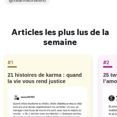
@SwannBorsellino
Articles les plus lus de la
semaine
#1
#2
21 histoires de karma : quand
25 tw
la vie vous rend justice
l’amo
#629