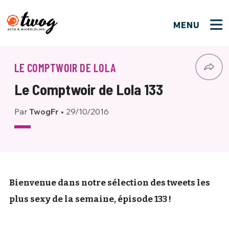
MENU
FERMER
FERMER
Bienvenue !
VOTRE PARTICIPATION
LE COMPTWOIR DE LOLA
Que souhaitez-vous proposer ?
JE M'INSCRIS
Le Comptwoir de Lola 133
PSEUDO
*
Quelques tweets
Par
TwogFr
•
29/10/2016
Connexion
EMAIL
*
C'EST PARTI
PSEUDO
Ma propre sélection
PASSWORD
*
Mot de passe perdu ?
MOT DE PASSE
Bienvenue dans notre sélection des tweets les
M'INSCRIRE
plus sexy de la semaine, épisode 133 !
ME CONNECTER
JE M'INSCRIS
CONNEXION