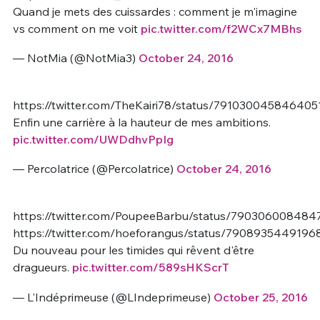
Quand je mets des cuissardes : comment je m'imagine
vs comment on me voit
pic.twitter.com/f2WCx7MBhs
— NotMia (@NotMia3)
October 24, 2016
https://twitter.com/TheKairi78/status/791030045846405
Enfin une carrière à la hauteur de mes ambitions.
pic.twitter.com/UWDdhvPpIg
— Percolatrice (@Percolatrice)
October 24, 2016
https://twitter.com/PoupeeBarbu/status/79030600848
https://twitter.com/hoeforangus/status/7908935449196
Du nouveau pour les timides qui rêvent d'être
dragueurs.
pic.twitter.com/589sHKScrT
— L'Indéprimeuse (@LIndeprimeuse)
October 25, 2016