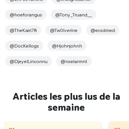
@hoeforangus
@Tony_Truand__
@TheKairi78
@Tw0lverine
@ecsdmed
@DocKellogs
@Hjohnjohnh
@DjeyelLinconnu
@nxelarmnt
Articles les plus lus de la
semaine