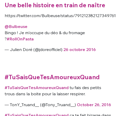
Une belle histoire en train de naître
https://twitter.com/Bulbeuse/status/791212382127349761
@Bulbeuse
Bingo ! Je m'occupe du déo & du fromage
?
#RollOnPasta
— Julien Doré (@jdoreofficiel)
26 octobre 2016
#TuSaisQueTesAmoureuxQuand
#TuSaisQueTesAmoureuxQuand
tu fais des petits
trous dans la boite pour la laisser respirer.
— TonY_Truand__ (@Tony_Truand__)
October 26, 2016
#TuSaisQueTesAmoureuxQuand
ça te fait bizarre dans