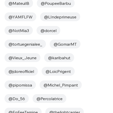
@MateuilB
@PoupeeBarbu
@YAMFLFW
@LIndeprimeuse
@NotMia3
@dorcel
@tortuegenialee_
@GomarMT
@Vieux_Jeune
@karibahut
@jdoreofficiel
@LoicPrigent
@pipomissa
@Michel_Pimpant
@Do_56
@Percolatrice
@EnFeeTamine
@thelightcarrier