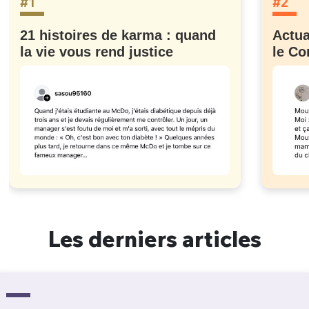
#1
#2
21 histoires de karma : quand
Actua
la vie vous rend justice
le Co
Les derniers articles