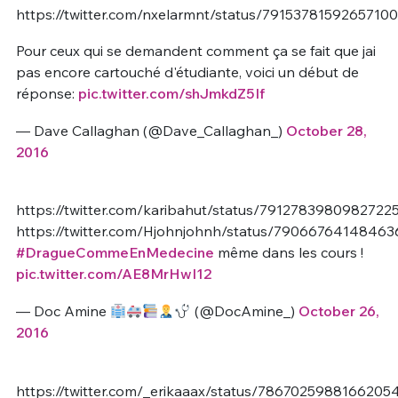
https://twitter.com/nxelarmnt/status/7915378159265710
Pour ceux qui se demandent comment ça se fait que jai
pas encore cartouché d'étudiante, voici un début de
réponse:
pic.twitter.com/shJmkdZ5If
— Dave Callaghan (@Dave_Callaghan_)
October 28,
2016
https://twitter.com/karibahut/status/7912783980982722
https://twitter.com/Hjohnjohnh/status/79066764148463
#DragueCommeEnMedecine
même dans les cours !
pic.twitter.com/AE8MrHwI12
— Doc Amine
(@DocAmine_)
October 26,
2016
https://twitter.com/_erikaaax/status/7867025988166205