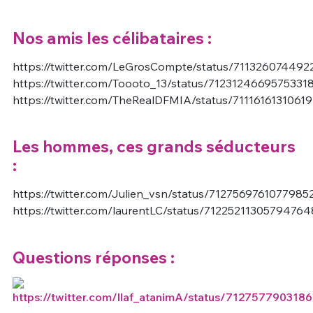
Nos amis les célibataires :
https://twitter.com/LeGrosCompte/status/71132607449
https://twitter.com/Toooto_13/status/7123124669575331
https://twitter.com/TheRealDFMIA/status/7111616131061
Les hommes, ces grands séducteurs
:
https://twitter.com/Julien_vsn/status/7127569761077985
https://twitter.com/laurentLC/status/71225211305794764
Questions réponses :