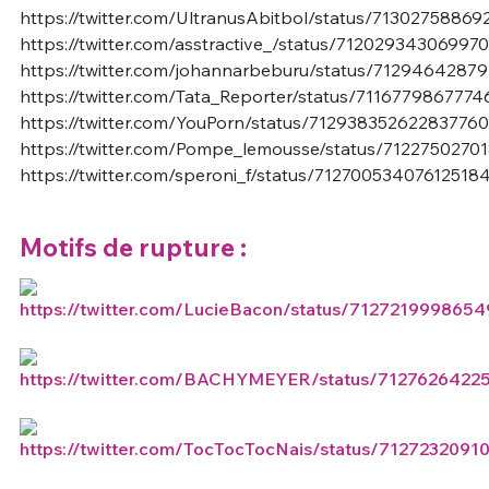
https://twitter.com/UltranusAbitbol/status/7130275886
https://twitter.com/asstractive_/status/71202934306997
https://twitter.com/johannarbeburu/status/7129464287
https://twitter.com/Tata_Reporter/status/711677986777
https://twitter.com/YouPorn/status/712938352622837760
https://twitter.com/Pompe_lemousse/status/7122750270
https://twitter.com/speroni_f/status/71270053407612518
Motifs de rupture :