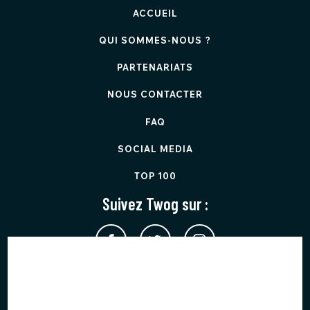
ACCUEIL
QUI SOMMES-NOUS ?
PARTENARIATS
NOUS CONTACTER
FAQ
SOCIAL MEDIA
TOP 100
Suivez Twog sur :
Twog est protégé par reCAPTCHA et applique les
Règles de
confidentialité
et les
Conditions d'utilisation
de Google.