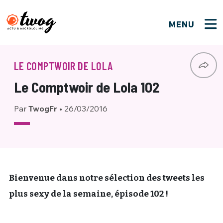
MENU
FERMER
FERMER
Bienvenue !
VOTRE PARTICIPATION
LE COMPTWOIR DE LOLA
Que souhaitez-vous proposer ?
JE M'INSCRIS
Le Comptwoir de Lola 102
PSEUDO
*
Quelques tweets
Par
TwogFr
•
26/03/2016
Connexion
EMAIL
*
C'EST PARTI
PSEUDO
Ma propre sélection
PASSWORD
*
Mot de passe perdu ?
MOT DE PASSE
Bienvenue dans notre sélection des tweets les
M'INSCRIRE
plus sexy de la semaine, épisode 102 !
ME CONNECTER
JE M'INSCRIS
CONNEXION