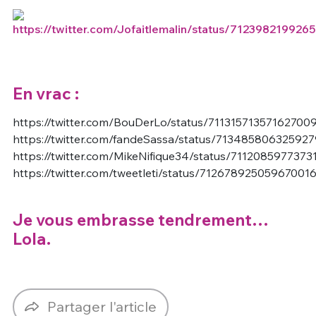
En vrac :
https://twitter.com/BouDerLo/status/71131571357162700
https://twitter.com/fandeSassa/status/71348580632592
https://twitter.com/MikeNifique34/status/7112085977373
https://twitter.com/tweetleti/status/71267892505967001
Je vous embrasse tendrement…
Lola.
Partager l'article