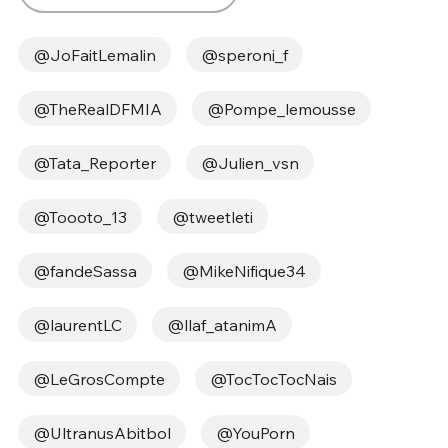
@JoFaitLemalin
@speroni_f
@TheRealDFMIA
@Pompe_lemousse
@Tata_Reporter
@Julien_vsn
@Toooto_13
@tweetleti
@fandeSassa
@MikeNifique34
@laurentLC
@llaf_atanimA
@LeGrosCompte
@TocTocTocNais
@UltranusAbitbol
@YouPorn