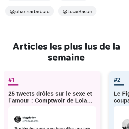
@johannarbeburu
@LucieBacon
Articles les plus lus de la
semaine
#1
#2
25 tweets drôles sur le sexe et
Le Fi
l’amour : Comptwoir de Lola
coupa
#629
à eux)