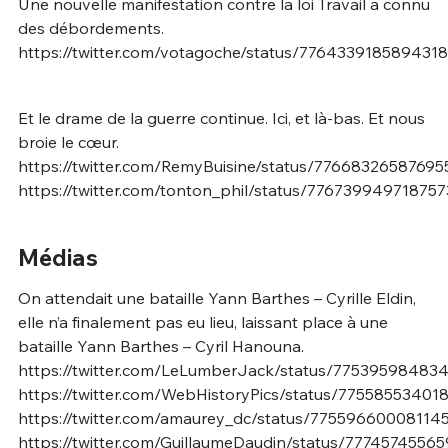
Une nouvelle manifestation contre la loi Travail a connu
des débordements.
https://twitter.com/votagoche/status/776433918589431
Et le drame de la guerre continue. Ici, et là-bas. Et nous
broie le cœur.
https://twitter.com/RemyBuisine/status/77668326587695
https://twitter.com/tonton_phil/status/77673994971875
Médias
On attendait une bataille Yann Barthes – Cyrille Eldin,
elle n’a finalement pas eu lieu, laissant place à une
bataille Yann Barthes – Cyril Hanouna.
https://twitter.com/LeLumberJack/status/77539598483
https://twitter.com/WebHistoryPics/status/77558553401
https://twitter.com/amaurey_dc/status/77559660008114
https://twitter.com/GuillaumeDaudin/status/777457455