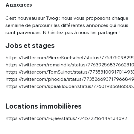
Annonces
C’est nouveau sur Twog : nous vous proposons chaque
semaine de parcourir les différentes annonces qui nous
sont parvenues. N’hésitez pas à nous les partager !
Jobs et stages
https://twitter.com/PierreKoetschet/status/7763750982
https://twitter.com/romaindlx/status/7763925683766231
https://twitter.com/TomSuinot/status/7735310091701493
https://twitter.com/phocida/status/77352669371796684
https://twitter.com/speaklouder/status/7760198568650
Locations immobilières
https://twitter.com/Fujee/status/774572216449134592