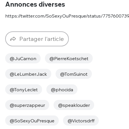
Annonces diverses
https://twitter.com/SoSexyOuPresque/status/775760073
Partager l'article
@JuCarnon
@PierreKoetschet
@LeLumberJack
@TomSuinot
@TonyLeclet
@phocida
@superzappeur
@speaklouder
@SoSexyOuPresque
@Victorsdrff