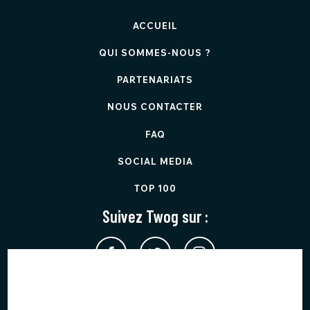
ACCUEIL
QUI SOMMES-NOUS ?
PARTENARIATS
NOUS CONTACTER
FAQ
SOCIAL MEDIA
TOP 100
Suivez Twog sur :
Twog est protégé par reCAPTCHA et applique les
Règles de
confidentialité
et les
Conditions d'utilisation
de Google.