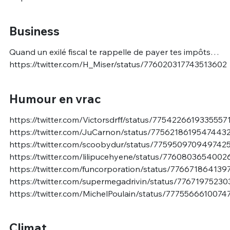
Business
Quand un exilé fiscal te rappelle de payer tes impôts…
https://twitter.com/H_Miser/status/776020317743513602
Humour en vrac
https://twitter.com/Victorsdrff/status/7754226619335557
https://twitter.com/JuCarnon/status/7756218619547443
https://twitter.com/scoobydur/status/775950970949742
https://twitter.com/lilipucehyene/status/776080365400
https://twitter.com/funcorporation/status/77667186413
https://twitter.com/supermegadrivin/status/7767197523
https://twitter.com/MichelPoulain/status/777556661007
Climat