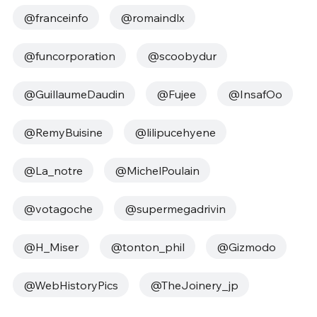
@franceinfo
@romaindlx
@funcorporation
@scoobydur
@GuillaumeDaudin
@Fujee
@InsafOo
@RemyBuisine
@lilipucehyene
@La_notre
@MichelPoulain
@votagoche
@supermegadrivin
@H_Miser
@tonton_phil
@Gizmodo
@WebHistoryPics
@TheJoinery_jp