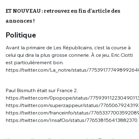
ET NOUVEAU : retrouvez en fin d’article des
annonces !
Politique
Avant la primaire de Les Républicains, c’est la course à
celui qui dira la plus grosse connerie. À ce jeu, Eric Ciotti
est particulièrement bon.
https://twitter.com/La_notre/status/77539177749899264
Paul Bismuth était sur France 2.
https://twitter.com/0popope/status/77593911223049011
https://twitter.com/superzappeur/status/776506792431
https://twitter.com/franceinfo/status/7765337700359208
https://twitter.com/InsafOo/status/776538156413882370