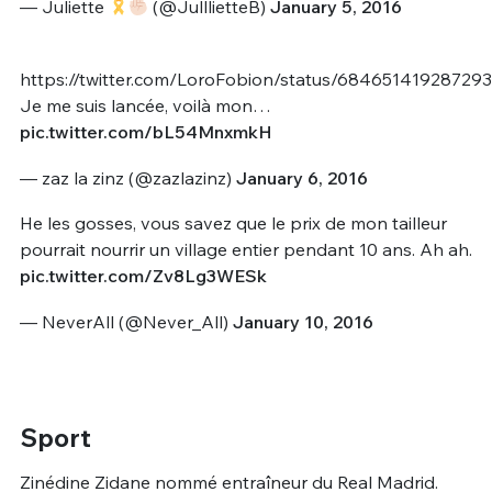
— Juliette
(@JulllietteB)
January 5, 2016
https://twitter.com/LoroFobion/status/68465141928729
Je me suis lancée, voilà mon…
pic.twitter.com/bL54MnxmkH
— zaz la zinz (@zazlazinz)
January 6, 2016
He les gosses, vous savez que le prix de mon tailleur
pourrait nourrir un village entier pendant 10 ans. Ah ah.
pic.twitter.com/Zv8Lg3WESk
— NeverAll (@Never_All)
January 10, 2016
Sport
Zinédine Zidane nommé entraîneur du Real Madrid.