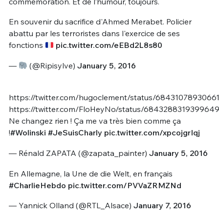
commémoration. Et de l’humour, toujours.
En souvenir du sacrifice d'Ahmed Merabet. Policier
abattu par les terroristes dans l'exercice de ses
fonctions
pic.twitter.com/eEBd2L8s80
—
(@Ripisylve)
January 5, 2016
https://twitter.com/hugoclement/status/6843107893066
https://twitter.com/FloHeyNo/status/684328831939964
Ne changez rien ! Ça me va très bien comme ça
!
#Wolinski
#JeSuisCharly
pic.twitter.com/xpcojgrIqj
— Rénald ZAPATA (@zapata_painter)
January 5, 2016
En Allemagne, la Une de die Welt, en français
#CharlieHebdo
pic.twitter.com/PVVaZRMZNd
— Yannick Olland (@RTL_Alsace)
January 7, 2016