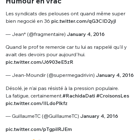
Humour en vrac
Les syndicats des pelouses ont quand même super
bien negocié en 36
pic.twitter.com/qG3CID2yjl
— Jean* (@fragmentaire)
January 4, 2016
Quand le prof te remercie car tu lui as rappelé qu'il y
avait des devoirs pour aujourd'hui.
pic.twitter.com/J6903eE5zR
— Jean-Moundir (@supermegadrivin)
January 4, 2016
Désolé, je n'ai pas résisté à la pression populaire.
La fatigue, certainement.
#RachidaDati
#CroisonsLes
pic.twitter.com/lILdoPlkfz
— GuillaumeTC (@GuillaumeTC)
January 4, 2016
pic.twitter.com/pTgpilRJEm