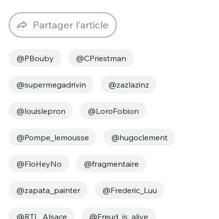
Partager l'article
@PBouby
@CPriestman
@supermegadrivin
@zazlazinz
@louislepron
@LoroFobion
@Pompe_lemousse
@hugoclement
@FloHeyNo
@fragmentaire
@zapata_painter
@Frederic_Luu
@RTL_Alsace
@Freud_is_alive