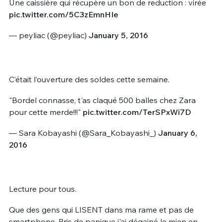
Une caissière qui récupère un bon de reduction : virée
pic.twitter.com/5C3zEmnHIe
— peyliac (@peyliac)
January 5, 2016
C’était l’ouverture des soldes cette semaine.
"Bordel connasse, t'as claqué 500 balles chez Zara
pour cette merde!!!"
pic.twitter.com/TerSPxWi7D
— Sara Kobayashi (@Sara_Kobayashi_)
January 6,
2016
Lecture pour tous.
Que des gens qui LISENT dans ma rame et pas de
smartphone. Pris de panique j'ai dégainé le mien en