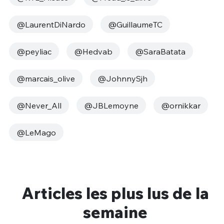
@LaurentDiNardo
@GuillaumeTC
@peyliac
@Hedvab
@SaraBatata
@marcais_olive
@JohnnySjh
@Never_All
@JBLemoyne
@ornikkar
@LeMago
Articles les plus lus de la
semaine