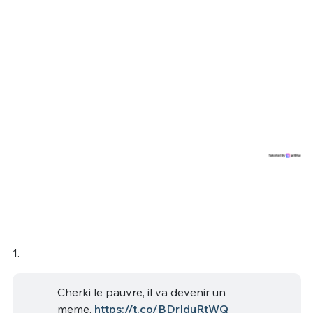
1.
Cherki le pauvre, il va devenir un
meme.
https://t.co/BDrIduRtWQ