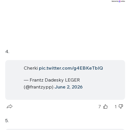
4.
Cherki
pic.twitter.com/g4EBKeTbIQ
— Frantz Dadesky LEGER
(@frantzypp)
June 2, 2026
7
1
5.