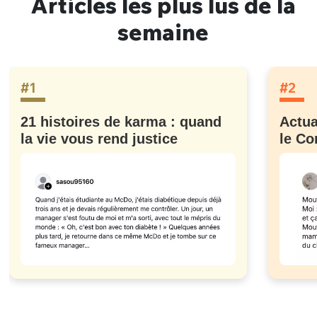
Articles les plus lus de la
semaine
#1
#2
21 histoires de karma : quand
Actua
la vie vous rend justice
le Co