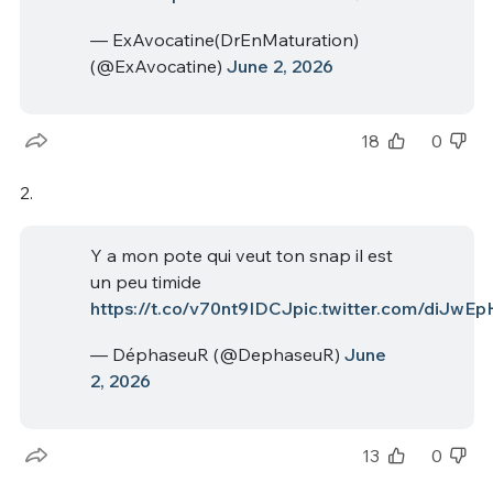
— ExAvocatine(DrEnMaturation)
(@ExAvocatine)
June 2, 2026
18
0
2.
Y a mon pote qui veut ton snap il est
un peu timide
https://t.co/v70nt9IDCJ
pic.twitter.com/diJwE
— DéphaseuR (@DephaseuR)
June
2, 2026
13
0