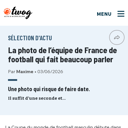
MENU
FERMER
FERMER
Bienvenue !
VOTRE PARTICIPATION
SÉLECTION D'ACTU
Que souhaitez-vous proposer ?
JE M'INSCRIS
La photo de l’équipe de France de
PSEUDO
*
Quelques tweets
football qui fait beaucoup parler
Connexion
Par
Maxime
•
03/06/2026
EMAIL
*
C'EST PARTI
PSEUDO
Ma propre sélection
Une photo qui risque de faire date.
PASSWORD
*
Il suffit d’une seconde et…
Mot de passe perdu ?
MOT DE PASSE
M'INSCRIRE
ME CONNECTER
JE M'INSCRIS
La Coupe du monde de football masculin débute dans
CONNEXION