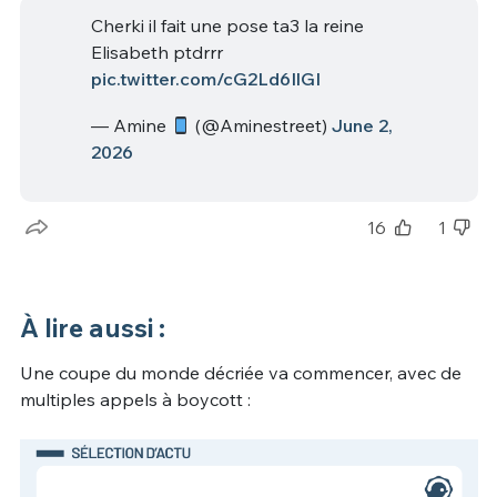
Cherki il fait une pose ta3 la reine
Elisabeth ptdrrr
pic.twitter.com/cG2Ld6IlGI
— Amine
(@Aminestreet)
June 2,
2026
16
1
À lire aussi :
Une coupe du monde décriée va commencer, avec de
multiples appels à boycott :