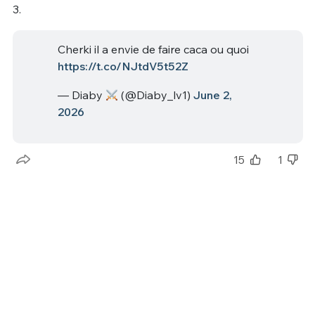
3.
Cherki il a envie de faire caca ou quoi
https://t.co/NJtdV5t52Z
— Diaby
(@Diaby_lv1)
June 2,
2026
15
1