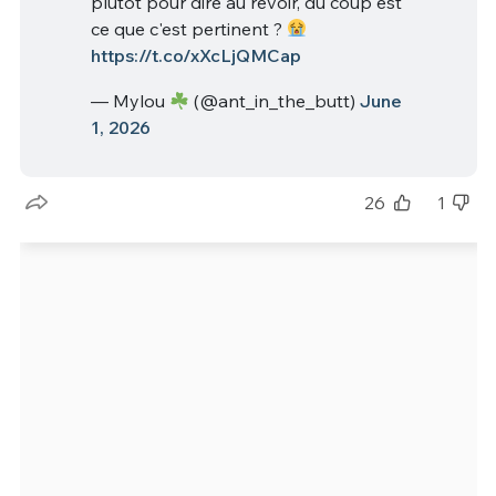
plutot pour dire au revoir, du coup est
ce que c'est pertinent ?
https://t.co/xXcLjQMCap
— Mylou
(@ant_in_the_butt)
June
1, 2026
26
1