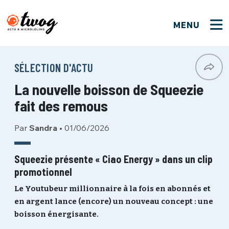
MENU
FERMER
FERMER
Bienvenue !
VOTRE PARTICIPATION
SÉLECTION D'ACTU
Que souhaitez-vous proposer ?
JE M'INSCRIS
La nouvelle boisson de Squeezie
PSEUDO
*
Quelques tweets
fait des remous
Connexion
Par
Sandra
•
01/06/2026
EMAIL
*
C'EST PARTI
PSEUDO
Ma propre sélection
Squeezie présente « Ciao Energy » dans un clip
promotionnel
PASSWORD
*
Mot de passe perdu ?
MOT DE PASSE
Le Youtubeur millionnaire à la fois en abonnés et
M'INSCRIRE
en argent lance (encore) un nouveau concept : une
boisson énergisante.
ME CONNECTER
JE M'INSCRIS
CONNEXION