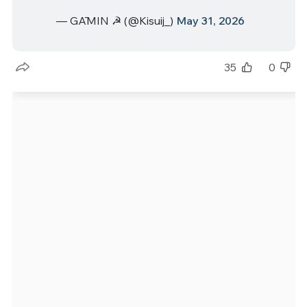
— GĀMIN ☭ (@Kisuij_)
May 31, 2026
35
0