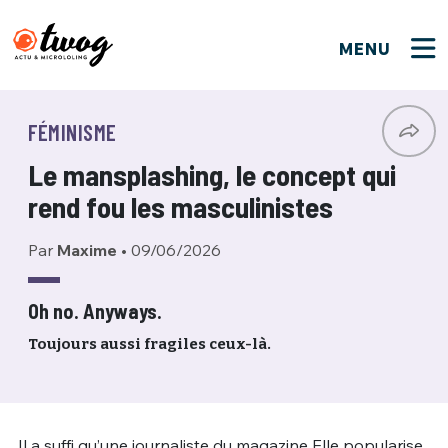
MENU
FERMER
FERMER
Bienvenue !
VOTRE PARTICIPATION
FÉMINISME
Que souhaitez-vous proposer ?
JE M'INSCRIS
Le mansplashing, le concept qui
PSEUDO
*
Quelques tweets
rend fou les masculinistes
Connexion
Par
Maxime
•
09/06/2026
EMAIL
*
C'EST PARTI
PSEUDO
Ma propre sélection
Oh no. Anyways.
PASSWORD
*
Toujours aussi fragiles ceux-là.
Mot de passe perdu ?
MOT DE PASSE
M'INSCRIRE
ME CONNECTER
JE M'INSCRIS
Il a suffi qu’une journaliste du magazine Elle popularise
CONNEXION