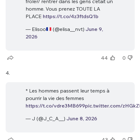
froler/ rentrer dans les gens c’etait un
homme. Vous prenez TOUTE LA
PLACE
https://t.co/4z3ftdsQ1b
— Elisoo
(@elisa__nvt)
June 9,
2026
44
0
4.
* Les hommes passent leur temps à
pourrir la vie des femmes
https://t.co/vdre3MB699
pic.twitter.com/zHGkZ
— J (@J_C_A__)
June 8, 2026
43
0