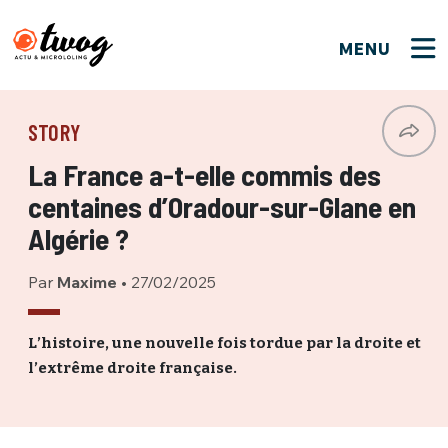
MENU
FERMER
FERMER
Bienvenue !
VOTRE PARTICIPATION
STORY
Que souhaitez-vous proposer ?
JE M'INSCRIS
La France a-t-elle commis des
PSEUDO
*
Quelques tweets
centaines d’Oradour-sur-Glane en
Connexion
Algérie ?
EMAIL
*
C'EST PARTI
PSEUDO
Par
Maxime
•
27/02/2025
Ma propre sélection
PASSWORD
*
L’histoire, une nouvelle fois tordue par la droite et
Mot de passe perdu ?
MOT DE PASSE
l’extrême droite française.
M'INSCRIRE
ME CONNECTER
JE M'INSCRIS
CONNEXION