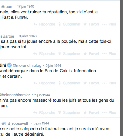
nue !
Con
PSEUDO
-vous proposer ?
MOT DE PASSE
s
Ma propre