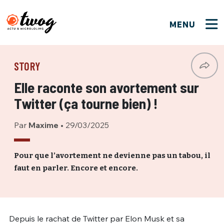
MENU
FERMER
FERMER
Bienvenue !
VOTRE PARTICIPATION
STORY
Que souhaitez-vous proposer ?
JE M'INSCRIS
Elle raconte son avortement sur
PSEUDO
*
Quelques tweets
Twitter (ça tourne bien) !
Connexion
Par
Maxime
•
29/03/2025
EMAIL
*
C'EST PARTI
PSEUDO
Ma propre sélection
Pour que l’avortement ne devienne pas un tabou, il
faut en parler. Encore et encore.
PASSWORD
*
Mot de passe perdu ?
MOT DE PASSE
M'INSCRIRE
ME CONNECTER
JE M'INSCRIS
Depuis le rachat de Twitter par Elon Musk et sa
CONNEXION