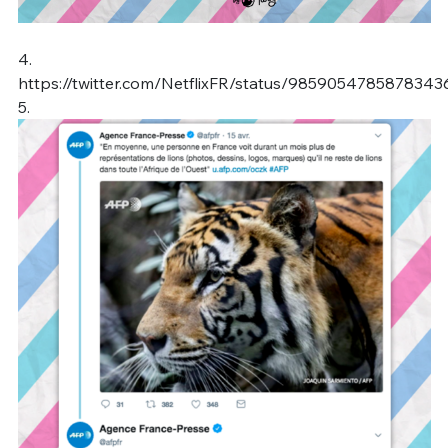
4.
https://twitter.com/NetflixFR/status/9859054785878343
5.