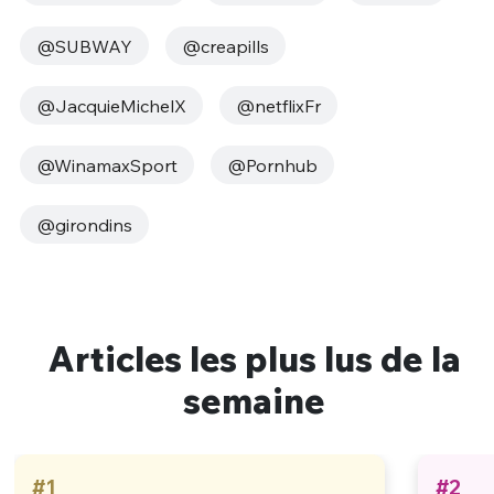
@SUBWAY
@creapills
@JacquieMichelX
@netflixFr
@WinamaxSport
@Pornhub
@girondins
Articles les plus lus de la
semaine
#1
#2