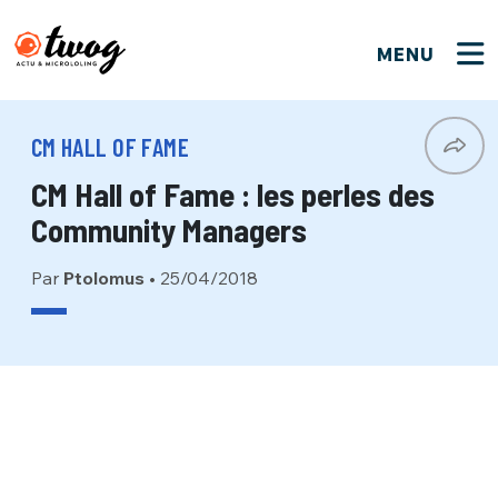
MENU
FERMER
FERMER
Bienvenue !
VOTRE PARTICIPATION
CM HALL OF FAME
Que souhaitez-vous proposer ?
JE M'INSCRIS
CM Hall of Fame : les perles des
PSEUDO
*
Quelques tweets
Community Managers
Connexion
Par
Ptolomus
•
25/04/2018
EMAIL
*
C'EST PARTI
PSEUDO
Ma propre sélection
PASSWORD
*
Mot de passe perdu ?
MOT DE PASSE
M'INSCRIRE
ME CONNECTER
JE M'INSCRIS
CONNEXION