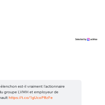
lenchon est-il vraiment l'actionnaire
e du groupe LVMH et employeur de
nault
https://t.co/1gUcoP8zFe