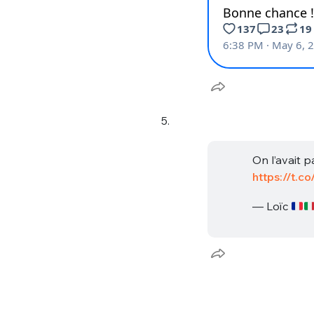
tweets
PASSWORD
*
C'EST PARTI
JE M'INS
5.
On l’avait p
https://t.c
— Loïc