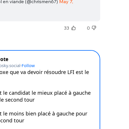
l en viande (@chrismen67)
May 7,
33
0
nue !
Con
PSEUDO
-vous proposer ?
MOT DE PASSE
s
Ma propre