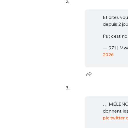
2.
Et dites vo
depuis 2 jo
Ps : c’est n
— 971 | Mw
2026
3.
… MÉLENCHO
donnent les
pic.twitte