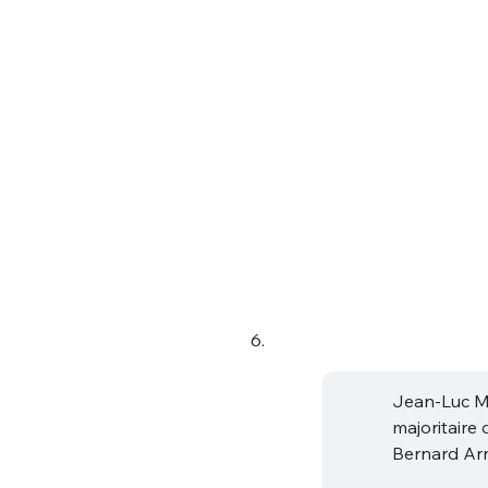
6.
Jean-Luc Mé
majoritair
Bernard Ar