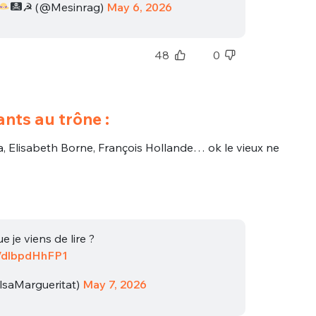
☭ (@Mesinrag)
May 6, 2026
48
0
nts au trône :
a, Elisabeth Borne, François Hollande… ok le vieux ne
e je viens de lire ?
o/dlbpdHhFP1
lsaMargueritat)
May 7, 2026