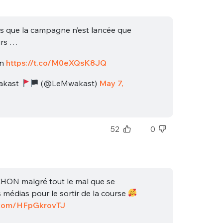
us que la campagne n’est lancée que
urs …
on
https://t.co/M0eXQsK8JQ
akast
(@LeMwakast)
May 7,
52
0
N malgré tout le mal que se
 médias pour le sortir de la course
r.com/HFpGkrovTJ