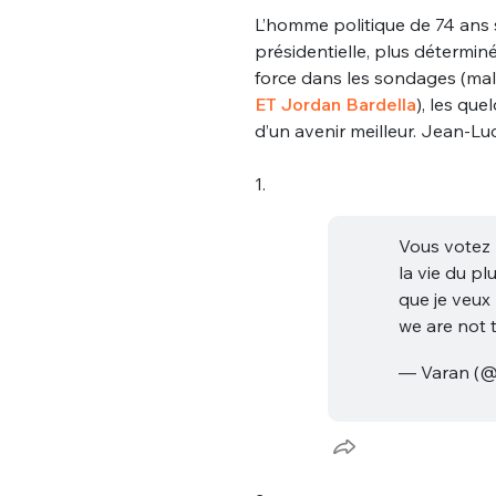
L’homme politique de 74 ans s
présidentielle, plus détermin
force dans les sondages (malg
ET Jordan Bardella
), les qu
d’un avenir meilleur. Jean-Lu
1.
Vous votez 
la vie du p
que je veux
we are not 
— Varan (