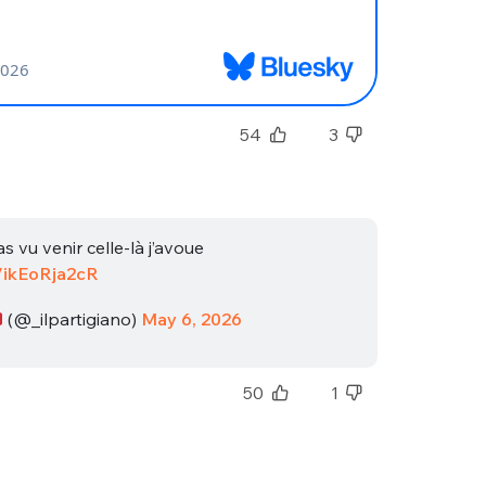
sélection
CO
M'INSCRIRE
CRIS
54
3
ME CONNECTER
as vu venir celle-là j’avoue
o/ikEoRja2cR
(@_ilpartigiano)
May 6, 2026
50
1