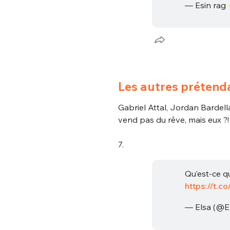
— Esin rag
Les autres prétenda
Gabriel Attal, Jordan Bardell
vend pas du rêve, mais eux ?!
7.
Qu’est-ce qu
https://t.c
— Elsa (@E