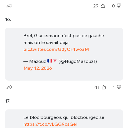
29
0
16.
Bref, Glucksmann n’est pas de gauche
mais on le savait déjà.
pic.twitter.com/G0yQr4w6aM
— Mazouz
(@HugoMazouz1)
May 12, 2026
41
1
17.
Le bloc bourgeois qui blocbourgeoise
https://t.co/vLGG9csGeI