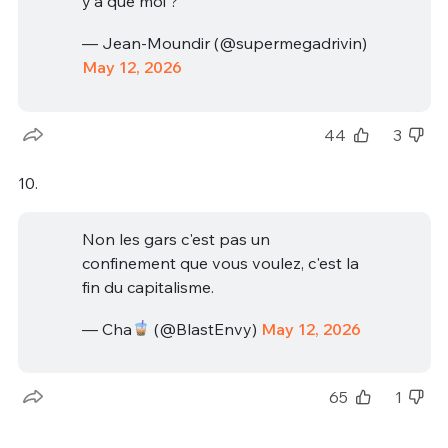
y'a que moi ?
— Jean-Moundir (@supermegadrivin)
May 12, 2026
44
3
10.
Non les gars c'est pas un
confinement que vous voulez, c'est la
fin du capitalisme.
— Cha
(@BlastEnvy)
May 12, 2026
65
1