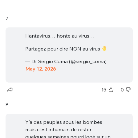
7.
Hantavirus… honte au virus…
Partagez pour dire NON au virus
— Dr Sergio Coma (@sergio_coma)
May 12, 2026
15
0
8.
Y'a des peuples sous les bombes
mais c'est inhumain de rester
quelques semaines nourri logé sur un