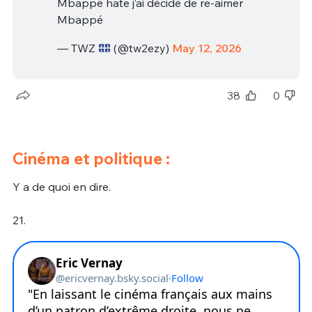
Mbappé hate j’ai décidé de re-aimer
Mbappé
— TWZ
(@tw2ezy)
May 12, 2026
38
0
Cinéma et politique :
Y a de quoi en dire.
21.