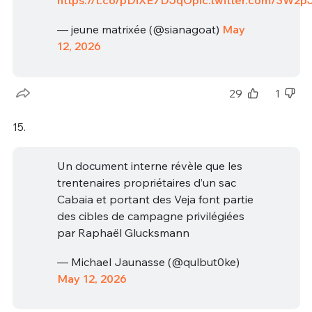
https://t.co/pDiXE7DJqO
pic.twitter.com/3W2p
— jeune matrixée (@sianagoat)
May
12, 2026
29
1
15.
Un document interne révèle que les
trentenaires propriétaires d’un sac
Cabaia et portant des Veja font partie
des cibles de campagne privilégiées
par Raphaël Glucksmann
— Michael Jaunasse (@qulbut0ke)
May 12, 2026