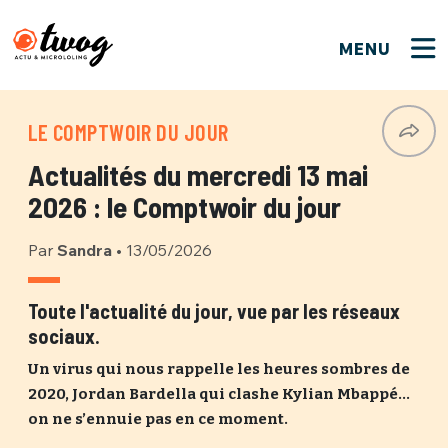
MENU
FERMER
FERMER
Bienvenue !
VOTRE PARTICIPATION
LE COMPTWOIR DU JOUR
Que souhaitez-vous proposer ?
JE M'INSCRIS
Actualités du mercredi 13 mai
PSEUDO
*
Quelques tweets
2026 : le Comptwoir du jour
Connexion
Par
Sandra
•
13/05/2026
EMAIL
*
C'EST PARTI
PSEUDO
Ma propre sélection
Toute l'actualité du jour, vue par les réseaux
sociaux.
PASSWORD
*
Mot de passe perdu ?
MOT DE PASSE
Un virus qui nous rappelle les heures sombres de
M'INSCRIRE
2020, Jordan Bardella qui clashe Kylian Mbappé…
on ne s’ennuie pas en ce moment.
ME CONNECTER
JE M'INSCRIS
CONNEXION