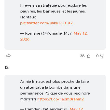
Il révèle sa stratégie pour exclure les
pauvres, les banlieues, et les jeunes.
Honteux.
pic.twitter.com/uhkkDiTCXZ
— Romane (@Romane_Myr)
May 12,
2026
38
0
12.
Annie Ernaux est plus proche de faire
un attentat à la bombe dans une
permanence PS que de vous rejoindre
mdrrrrrrr
https://t.co/1a2m8rahm2
— Camden (@CamdenSq)
May 12,