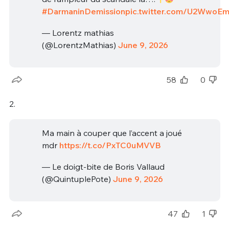
#DarmaninDemission
pic.twitter.com/U2WwoE
— Lorentz mathias
(@LorentzMathias)
June 9, 2026
58
0
2.
Ma main à couper que l’accent a joué
mdr
https://t.co/PxTC0uMVVB
— Le doigt-bite de Boris Vallaud
(@QuintuplePote)
June 9, 2026
47
1