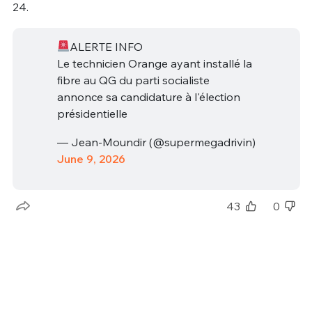
24.
ALERTE INFO
Le technicien Orange ayant installé la
fibre au QG du parti socialiste
annonce sa candidature à l'élection
présidentielle
— Jean-Moundir (@supermegadrivin)
June 9, 2026
43
0
La Coupe du monde de la honte bis
repetita