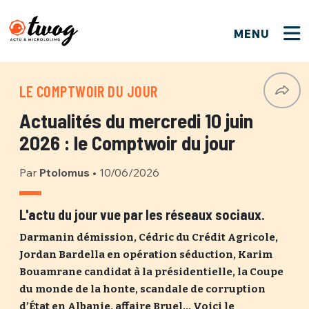
MENU
FERMER
FERMER
Bienvenue !
VOTRE PARTICIPATION
LE COMPTWOIR DU JOUR
Que souhaitez-vous proposer ?
JE M'INSCRIS
Actualités du mercredi 10 juin
PSEUDO
*
Quelques tweets
2026 : le Comptwoir du jour
Connexion
Par
Ptolomus
•
10/06/2026
EMAIL
*
C'EST PARTI
PSEUDO
Ma propre sélection
L'actu du jour vue par les réseaux sociaux.
PASSWORD
*
Darmanin démission, Cédric du Crédit Agricole,
Mot de passe perdu ?
MOT DE PASSE
Jordan Bardella en opération séduction, Karim
M'INSCRIRE
Bouamrane candidat à la présidentielle, la Coupe
du monde de la honte, scandale de corruption
ME CONNECTER
JE M'INSCRIS
d’État en Albanie, affaire Bruel… Voici le
CONNEXION