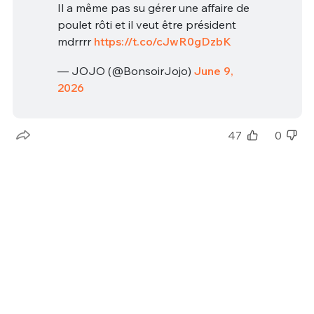
Il a même pas su gérer une affaire de
poulet rôti et il veut être président
mdrrrr
https://t.co/cJwR0gDzbK
— JOJO (@BonsoirJojo)
June 9,
2026
47
0