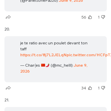
(@PanettonePazzo)
June 9, 2026
56
1
20.
je te ratio avec un poulet devant ton
taff
https://t.co/8j7L2JELqN
pic.twitter.com/HCFp
— Char𓂆es
(@mc_helll)
June 9,
2026
34
1
21.