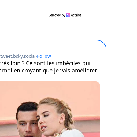
nue !
Con
PSEUDO
-vous proposer ?
MOT DE PASSE
s
Ma propre