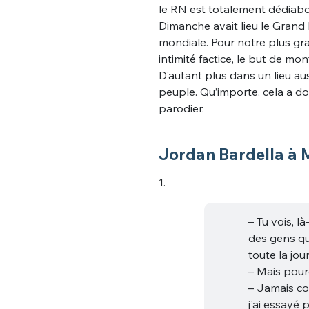
le RN est totalement dédiabol
Dimanche avait lieu le Grand 
mondiale. Pour notre plus gran
intimité factice, le but de mo
D’autant plus dans un lieu au
peuple. Qu’importe, cela a d
parodier.
Jordan Bardella à 
1.
– Tu vois, l
des gens qui
toute la jou
– Mais pourq
– Jamais com
j'ai essayé 