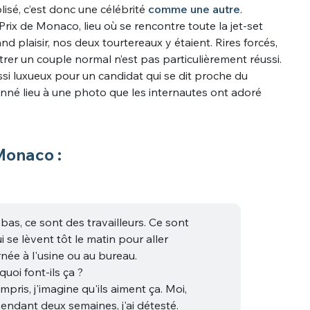
isé, c’est donc une célébrité
comme une autre
.
Prix de Monaco, lieu où se rencontre toute la jet-set
d plaisir, nos deux tourtereaux y étaient. Rires forcés,
ntrer un couple normal n’est pas particulièrement réussi.
ssi luxueux pour un candidat qui se dit proche du
onné lieu à une photo que les internautes ont adoré
Monaco :
à-bas, ce sont des travailleurs. Ce sont
 se lèvent tôt le matin pour aller
rnée à l'usine ou au bureau.
uoi font-ils ça ?
pris, j'imagine qu'ils aiment ça. Moi,
pendant deux semaines, j'ai détesté.