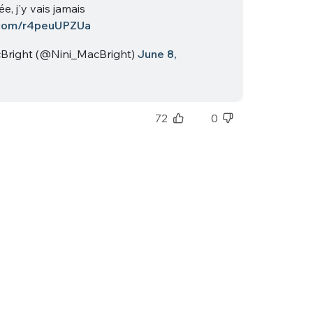
e, j'y vais jamais
r.com/r4peuUPZUa
Bright (@Nini_MacBright)
June 8,
72
0