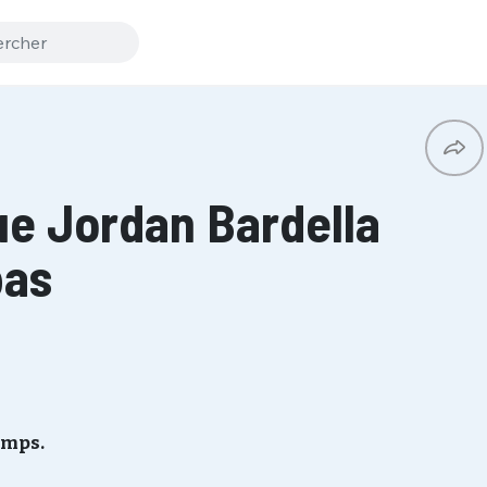
ue Jordan Bardella
pas
emps.