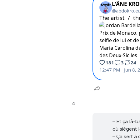
4.
– Et ça là-b
où siègent 
– Ça sert à 