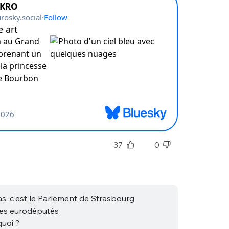
37
0
as, c'est le Parlement de Strasbourg
les eurodéputés
quoi ?