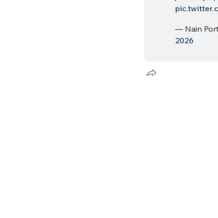
pic.twitte
— Nain Por
2026