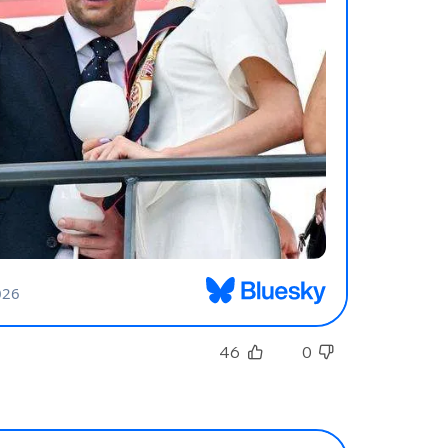
sélection
CO
M'INSCRIRE
CRIS
ME CONNECTER
46
0