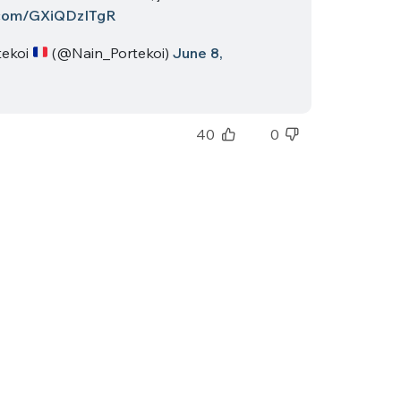
r.com/GXiQDzITgR
tekoi
(@Nain_Portekoi)
June 8,
40
0