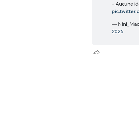
– Aucune idé
pic.twitte
— Nini_Mac
2026