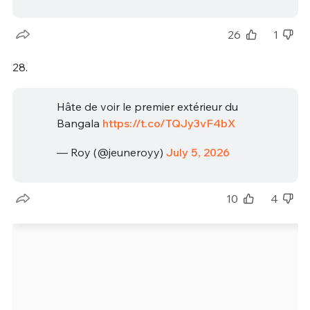
26
1
28.
Hâte de voir le premier extérieur du
Bangala
https://t.co/TQJy3vF4bX
— Roy (@jeuneroyy)
July 5, 2026
10
4