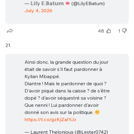
— 𝕃𝕚𝕝𝕪 𝔼.𝔹𝕒𝕥𝕦𝕞
(@LilyEBatum)
July 4, 2026
48
1
21.
Ainsi donc, la grande question du jour
était de savoir s'il faut pardonner à
Kylian Mbappé.
Diantre ! Mais le pardonner de quoi ?
D'avoir piqué dans la caisse ? de s'être
dopé ? d'avoir séquestré sa voisine ?
Que nenni ! Lui pardonner d'avoir
donné son avis sur la politique.
https://t.co/gzKjZalYJz
— Laurent Thelonious (@Lester0742)