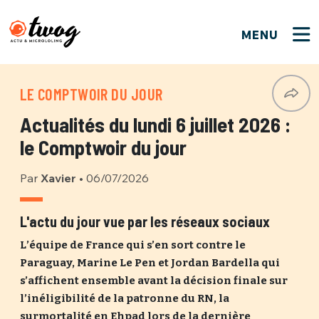
MENU
FERMER
FERMER
Bienvenue !
VOTRE PARTICIPATION
LE COMPTWOIR DU JOUR
Que souhaitez-vous proposer ?
JE M'INSCRIS
Actualités du lundi 6 juillet 2026 :
PSEUDO
*
Quelques tweets
le Comptwoir du jour
Connexion
Par
Xavier
•
06/07/2026
EMAIL
*
C'EST PARTI
PSEUDO
Ma propre sélection
L'actu du jour vue par les réseaux sociaux
PASSWORD
*
L’équipe de France qui s’en sort contre le
Mot de passe perdu ?
MOT DE PASSE
Paraguay, Marine Le Pen et Jordan Bardella qui
M'INSCRIRE
s’affichent ensemble avant la décision finale sur
l’inéligibilité de la patronne du RN, la
ME CONNECTER
JE M'INSCRIS
surmortalité en Ehpad lors de la dernière
CONNEXION