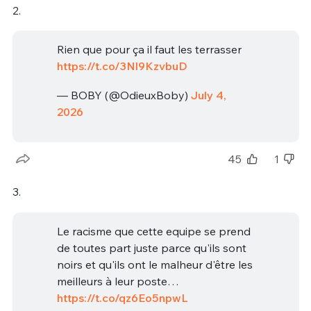
2.
Rien que pour ça il faut les terrasser
https://t.co/3Nl9KzvbuD
— BOBY (@OdieuxBoby)
July 4,
2026
45
1
3.
Le racisme que cette equipe se prend
de toutes part juste parce qu'ils sont
noirs et qu'ils ont le malheur d'être les
meilleurs à leur poste…
https://t.co/qz6Eo5npwL