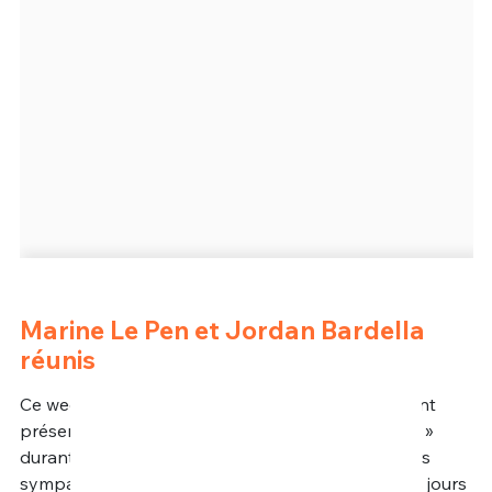
Marine Le Pen et Jordan Bardella
réunis
Ce week-end, les deux têtes d’affiche du RN étaient
présentes à Liévin pour un « banquet champêtre »
durant lequel elles se sont exprimées devant leurs
sympathisants. Une rencontre qui a eu lieu à trois jours