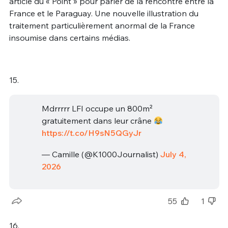
article du « Point » pour parler de la rencontre entre la
France et le Paraguay. Une nouvelle illustration du
traitement particulièrement anormal de la France
insoumise dans certains médias.
15.
Mdrrrrr LFI occupe un 800m²
gratuitement dans leur crâne
https://t.co/H9sN5QGyJr
— Camille (@K1000Journalist)
July 4,
2026
55
1
16.