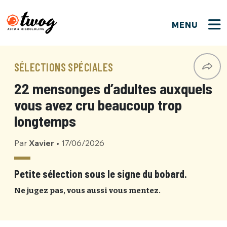
MENU
FERMER
FERMER
Bienvenue !
VOTRE PARTICIPATION
SÉLECTIONS SPÉCIALES
Que souhaitez-vous proposer ?
JE M'INSCRIS
22 mensonges d’adultes auxquels
PSEUDO
*
Quelques tweets
vous avez cru beaucoup trop
Connexion
longtemps
EMAIL
*
C'EST PARTI
PSEUDO
Par
Xavier
•
17/06/2026
Ma propre sélection
PASSWORD
*
Petite sélection sous le signe du bobard.
Mot de passe perdu ?
MOT DE PASSE
Ne jugez pas, vous aussi vous mentez.
M'INSCRIRE
ME CONNECTER
JE M'INSCRIS
CONNEXION