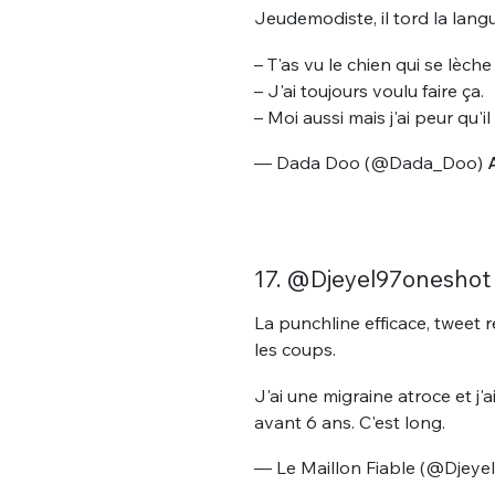
tweets
Jeudemodiste, il tord la langu
PASSWORD
*
– T'as vu le chien qui se lèche 
– J'ai toujours voulu faire ça.
C'EST PARTI
– Moi aussi mais j'ai peur qu'
JE M'INS
— Dada Doo (@Dada_Doo)
A
17. @Djeyel97oneshot
La punchline efficace, tweet r
les coups.
J'ai une migraine atroce et j
avant 6 ans. C'est long.
— Le Maillon Fiable (@Djeye