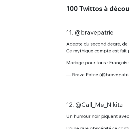
100 Twittos à découv
11. @bravepatrie
Adepte du second degré, de l’i
Ce mythique compte est fait pour
Mariage pour tous : François 
— Brave Patrie (@bravepatri
12. @Call_Me_Nikita
Un humour noir piquant avec 
D'une rare obscénité ce contr