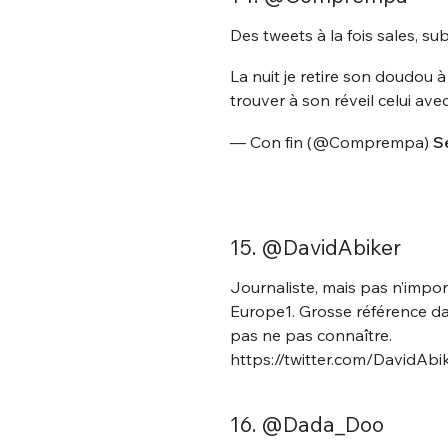
Des tweets à la fois sales, su
La nuit je retire son doudou à
trouver à son réveil celui avec
— Con fin (@Comprempa)
S
Bienve
15. @DavidAbiker
Journaliste, mais pas n’import
Europe1. Grosse référence d
PSEUDO
*
VOTRE PARTICIPATION
Que souhaitez
pas ne pas connaître.
https://twitter.com/DavidA
EMAIL
*
Quelque
16. @Dada_Doo