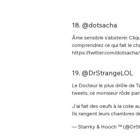
18. @dotsacha
Âme sensible s’abstenir. Cliq
comprendrez ce qui fait le cha
https://twitter.com/dotsach
19. @DrStrangeLOL
Le Docteur le plus drôle de T
tweets, ce monsieur rôde parf
J'ai fait des oeufs à la coke a
Ils rangent leurs chambres d
— Starrky & Hooch ™️ (@Dr