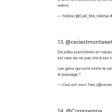
métro
— Nikita (@Call_Me_Nikita)
A
13. @ceciestmontwee
De jolies punchlines en rapport 
est rare de ne pas rire à ses 
Les gens qui sont entre la vie
le passage ?
— Ceci est mon Twix (@ceci
14. @Comprempa