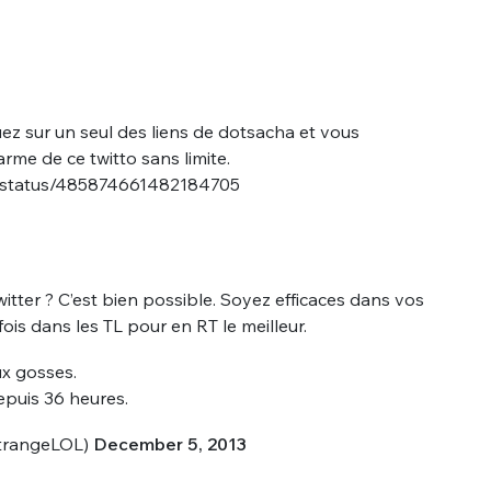
uez sur un seul des liens de dotsacha et vous
rme de ce twitto sans limite.
a/status/485874661482184705
witter ? C’est bien possible. Soyez efficaces dans vos
ois dans les TL pour en RT le meilleur.
ux gosses.
epuis 36 heures.
StrangeLOL)
December 5, 2013