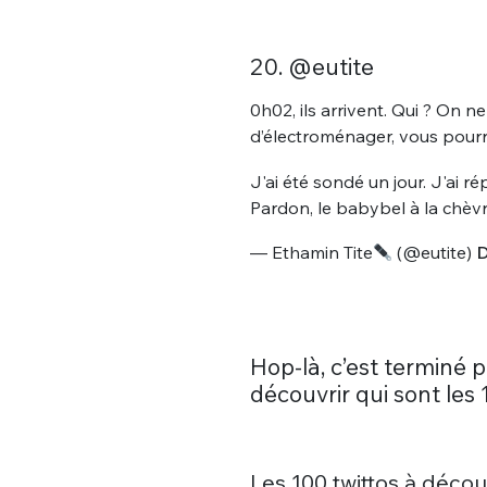
20. @eutite
0h02, ils arrivent. Qui ? On 
d’électroménager, vous pourr
J'ai été sondé un jour. J'ai 
Pardon, le babybel à la chèvre
— Ethamin Tite
(@eutite)
D
Hop-là, c’est terminé 
découvrir qui sont les 
Les 100 twittos à découv