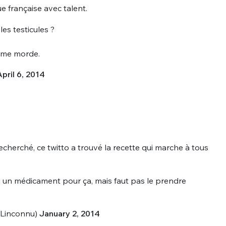
sélection
e française avec talent.
CO
les testicules ?
M'INSCRIRE
il me morde.
CRIS
ME CONNECTER
pril 6, 2014
echerché, ce twitto a trouvé la recette qui marche à tous
'ai un médicament pour ça, mais faut pas le prendre
lLinconnu)
January 2, 2014