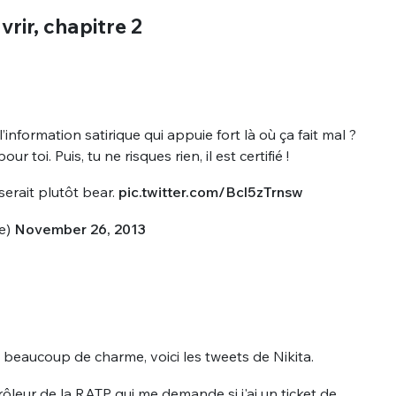
rir, chapitre 2
nformation satirique qui appuie fort là où ça fait mal ?
 toi. Puis, tu ne risques rien, il est certifié !
serait plutôt bear.
pic.twitter.com/Bcl5zTrnsw
e)
November 26, 2013
beaucoup de charme, voici les tweets de Nikita.
ôleur de la RATP qui me demande si j'ai un ticket de