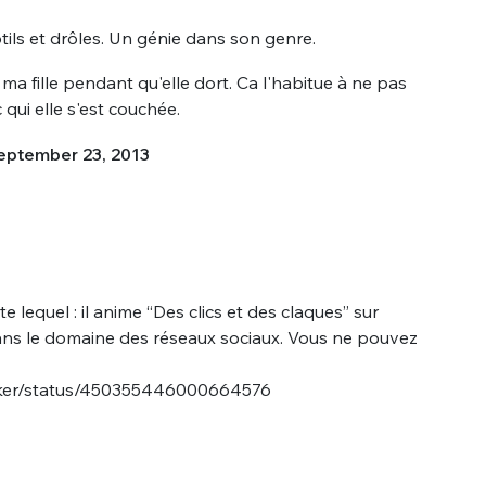
btils et drôles. Un génie dans son genre.
 ma fille pendant qu'elle dort. Ca l'habitue à ne pas
 qui elle s'est couchée.
eptember 23, 2013
nue !
Con
e lequel : il anime “Des clics et des claques” sur
ans le domaine des réseaux sociaux. Vous ne pouvez
PSEUDO
-vous proposer ?
biker/status/450355446000664576
MOT DE PASSE
s
Ma propre