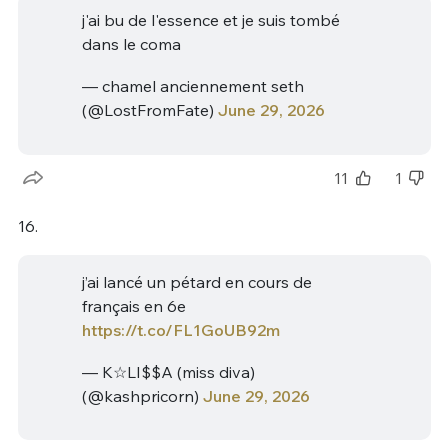
j'ai bu de l'essence et je suis tombé
dans le coma
— chamel anciennement seth
(@LostFromFate)
June 29, 2026
11
1
16.
j’ai lancé un pétard en cours de
français en 6e
https://t.co/FL1GoUB92m
— K☆LI$$A (miss diva)
(@kashpricorn)
June 29, 2026