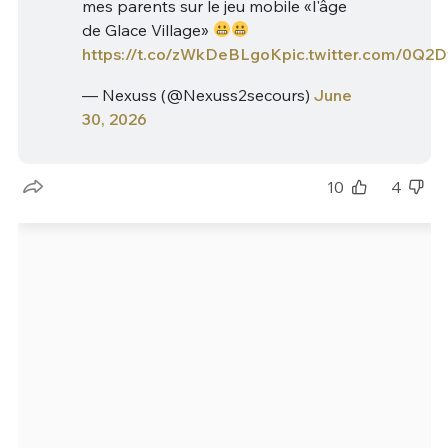
mes parents sur le jeu mobile «l'âge
de Glace Village»
https://t.co/zWkDeBLgoK
pic.twitter.com/0Q2
— Nexuss (@Nexuss2secours)
June
30, 2026
10
4