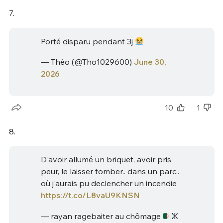
7.
Porté disparu pendant 3j
— Théo (@Tho1029600)
June 30,
2026
10
1
8.
D'avoir allumé un briquet, avoir pris
peur, le laisser tomber.. dans un parc..
où j'aurais pu declencher un incendie
https://t.co/L8vaU9KNSN
— rayan ragebaiter au chômage
ⵣ