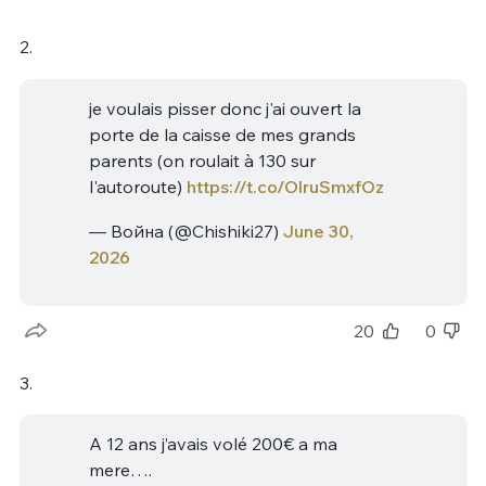
2.
je voulais pisser donc j'ai ouvert la
porte de la caisse de mes grands
parents (on roulait à 130 sur
l'autoroute)
https://t.co/OlruSmxfOz
— Война (@Chishiki27)
June 30,
2026
20
0
3.
A 12 ans j’avais volé 200€ a ma
mere….