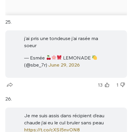
25.
j'ai pris une tondeuse j'ai rasée ma
soeur
— Esmée
LEMONADE
(@sbe_7r)
June 29, 2026
13
1
26.
Je me suis assis dans récipient d’eau
chaude j’ai eu le cul bruler sans peau
https://t.co/cXSI5nvON8