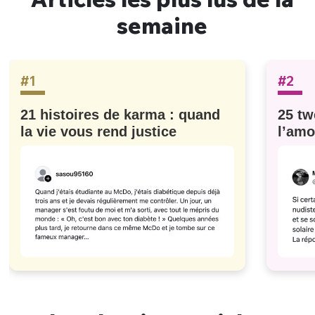
semaine
#1
#2
21 histoires de karma : quand
25 tw
la vie vous rend justice
l’amo
#629