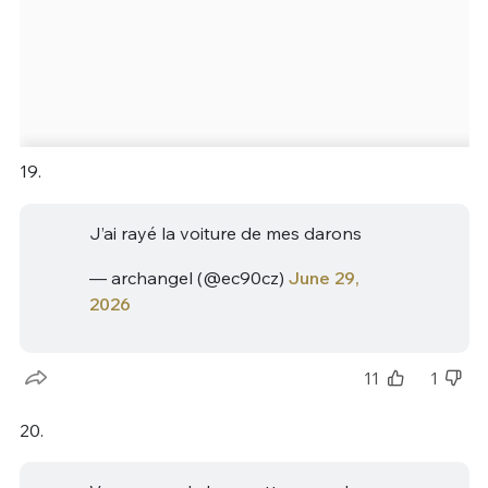
19.
J’ai rayé la voiture de mes darons
— archangel (@ec90cz)
June 29,
2026
11
1
20.