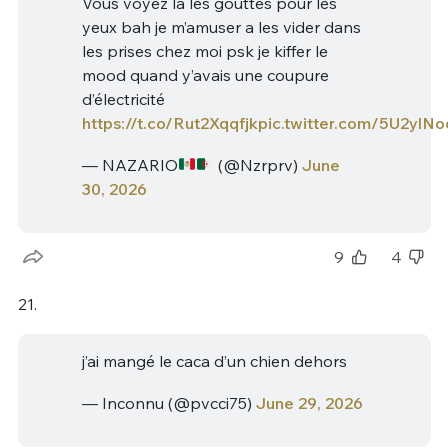
Vous voyez la les gouttes pour les
yeux bah je m’amuser a les vider dans
les prises chez moi psk je kiffer le
mood quand y’avais une coupure
d’électricité
https://t.co/Rut2Xqqfjk
pic.twitter.com/5U2ylN
— NAZARIO
(@Nzrprv)
June
30, 2026
9
4
21.
j’ai mangé le caca d’un chien dehors
— Inconnu (@pvcci75)
June 29, 2026