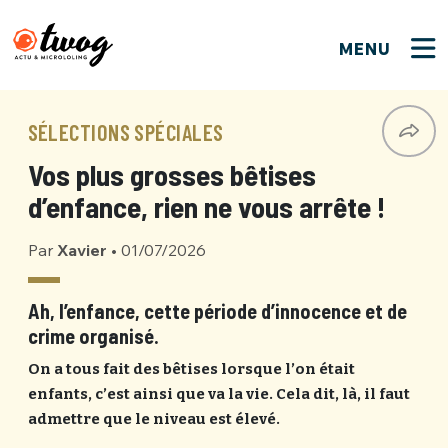
MENU
FERMER
FERMER
Bienvenue !
VOTRE PARTICIPATION
SÉLECTIONS SPÉCIALES
Que souhaitez-vous proposer ?
JE M'INSCRIS
Vos plus grosses bêtises
PSEUDO
*
Quelques tweets
d’enfance, rien ne vous arrête !
Connexion
Par
Xavier
•
01/07/2026
EMAIL
*
C'EST PARTI
PSEUDO
Ma propre sélection
Ah, l’enfance, cette période d’innocence et de
crime organisé.
PASSWORD
*
Mot de passe perdu ?
MOT DE PASSE
On a tous fait des bêtises lorsque l’on était
M'INSCRIRE
enfants, c’est ainsi que va la vie. Cela dit, là, il faut
admettre que le niveau est élevé.
ME CONNECTER
JE M'INSCRIS
CONNEXION