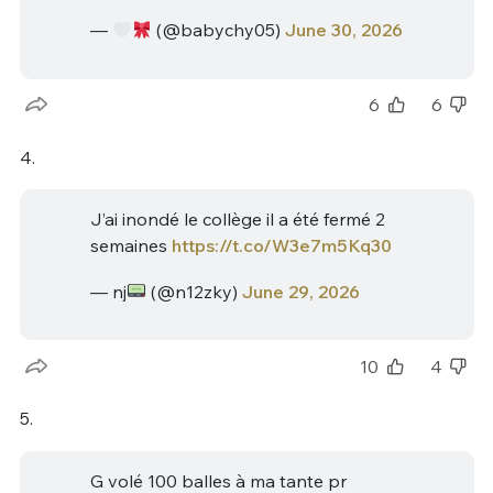
—
(@babychy05)
June 30, 2026
6
6
4.
J’ai inondé le collège il a été fermé 2
semaines
https://t.co/W3e7m5Kq30
— nj
(@n12zky)
June 29, 2026
10
4
5.
G volé 100 balles à ma tante pr