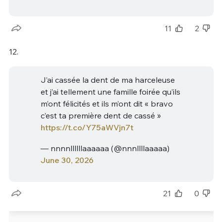
11
2
12.
J’ai cassée la dent de ma harceleuse
et j’ai tellement une famille foirée qu’ils
m’ont félicités et ils m’ont dit « bravo
c’est ta première dent de cassé »
https://t.co/Y75aWVjn7t
— nnnnllllllaaaaaa (@nnnllllaaaaa)
June 30, 2026
21
0