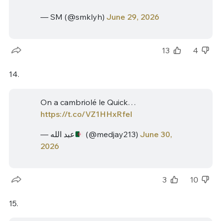
— SM (@smklyh)
June 29, 2026
13
4
14.
On a cambriolé le Quick…
https://t.co/VZ1HHxRfel
— عبد الله
(@medjay213)
June 30,
2026
3
10
15.