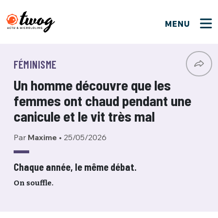
MENU
FERMER
FERMER
Bienvenue !
VOTRE PARTICIPATION
FÉMINISME
Que souhaitez-vous proposer ?
JE M'INSCRIS
Un homme découvre que les
PSEUDO
*
Quelques tweets
femmes ont chaud pendant une
Connexion
canicule et le vit très mal
EMAIL
*
C'EST PARTI
PSEUDO
Par
Maxime
•
25/05/2026
Ma propre sélection
PASSWORD
*
Chaque année, le même débat.
Mot de passe perdu ?
MOT DE PASSE
On souffle.
M'INSCRIRE
ME CONNECTER
JE M'INSCRIS
CONNEXION