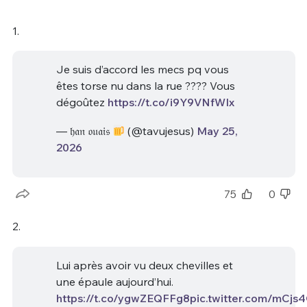
1.
Je suis d’accord les mecs pq vous
êtes torse nu dans la rue ???? Vous
dégoûtez
https://t.co/i9Y9VNfWIx
— 𝔥𝔞𝔫 𝔬𝔲𝔞𝔦𝔰
(@tavujesus)
May 25,
2026
75
0
2.
Lui après avoir vu deux chevilles et
une épaule aujourd’hui.
https://t.co/ygwZEQFFg8
pic.twitter.com/mCjs