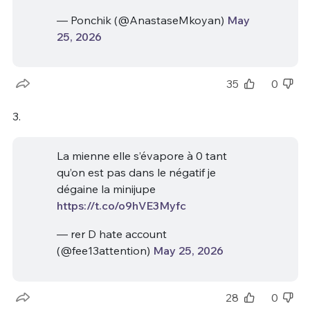
— Ponchik (@AnastaseMkoyan)
May
25, 2026
35
0
3.
La mienne elle s’évapore à 0 tant
qu’on est pas dans le négatif je
dégaine la minijupe
https://t.co/o9hVE3Myfc
— rer D hate account
(@fee13attention)
May 25, 2026
28
0