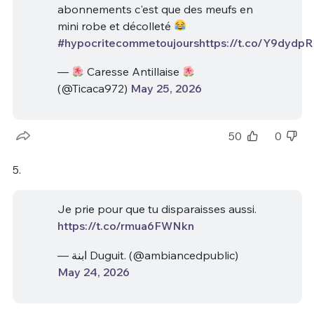
abonnements c'est que des meufs en
mini robe et décolleté
#hypocritecommetoujours
https://t.co/Y9dydpR
—
Caresse Antillaise
(@Ticaca972)
May 25, 2026
50
0
5.
Je prie pour que tu disparaisses aussi.
https://t.co/rmua6FWNkn
— ابنة Duguit. (@ambiancedpublic)
May 24, 2026