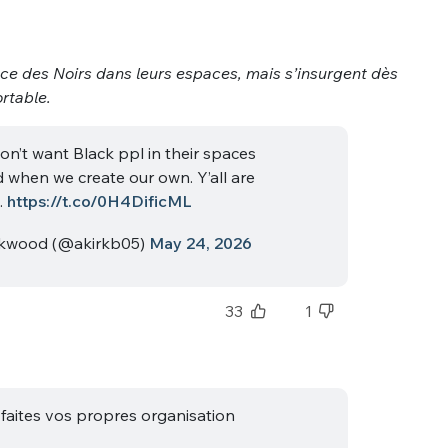
ce des Noirs dans leurs espaces, mais s’insurgent dès
rtable.
on’t want Black ppl in their spaces
 when we create our own. Y’all are
nue !
Con
.
https://t.co/0H4DificML
ckwood (@akirkb05)
May 24, 2026
33
1
PSEUDO
-vous proposer ?
MOT DE PASSE
 faites vos propres organisation
s
Ma propre