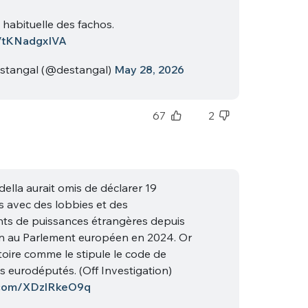
 habituelle des fachos.
co/tKNadgxIVA
tangal (@destangal)
May 28, 2026
67
2
ella aurait omis de déclarer 19
 avec des lobbies et des
ts de puissances étrangères depuis
on au Parlement européen en 2024. Or
toire comme le stipule le code de
s eurodéputés. (Off Investigation)
r.com/XDzlRkeO9q