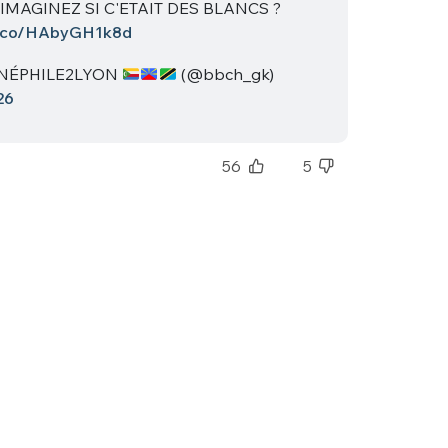
: IMAGINEZ SI C'ETAIT DES BLANCS ?
sélection
/t.co/HAbyGH1k8d
CO
INÉPHILE2LYON
(@bbch_gk)
M'INSCRIRE
26
CRIS
ME CONNECTER
56
5