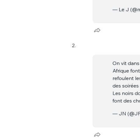
— Le J (@m
2.
On vit dans
Afrique fon
refoulent le
des soirées 
Les noirs do
font des cho
— JN (@JF