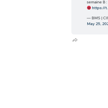
semaine B 
tweets
PASSWORD
*
https:/
— BMS | C
C'EST PARTI
May 25, 20
JE M'INS