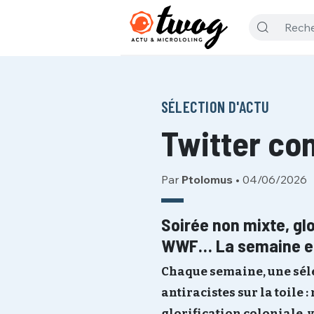
SÉLECTION D'ACTU
Twitter co
Par
Ptolomus
•
04/06/2026
Soirée non mixte, glor
WWF… La semaine en
Chaque semaine, une séle
antiracistes sur la toile
glorification coloniale, 