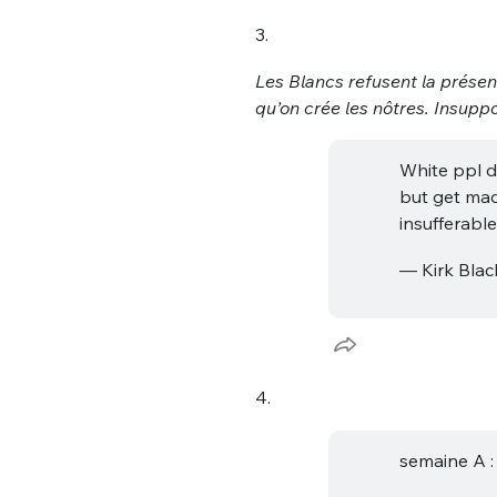
3.
Les Blancs refusent la présen
qu’on crée les nôtres. Insuppo
White ppl d
but get mad
Bienve
insufferable
— Kirk Bla
PSEUDO
*
VOTRE PARTICIPATION
Que souhaitez
4.
EMAIL
*
semaine A :
Quelque