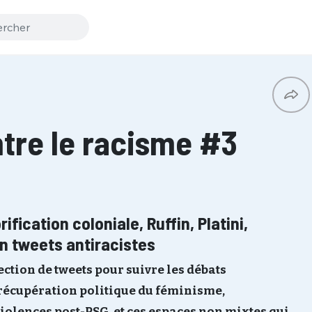
ntre le racisme #3
ification coloniale, Ruffin, Platini,
 tweets antiracistes
ction de tweets pour suivre les débats
 : récupération politique du féminisme,
violences post-PSG, et ces espaces non mixtes qui