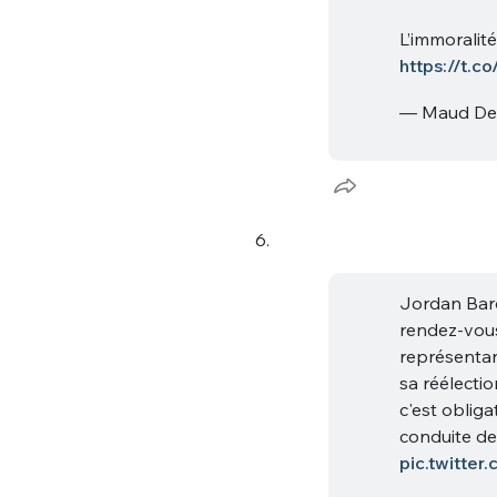
L’immoralité
https://t.
— Maud Des
6.
Jordan Bard
rendez-vous
représentan
sa réélecti
c'est obliga
conduite de
pic.twitte