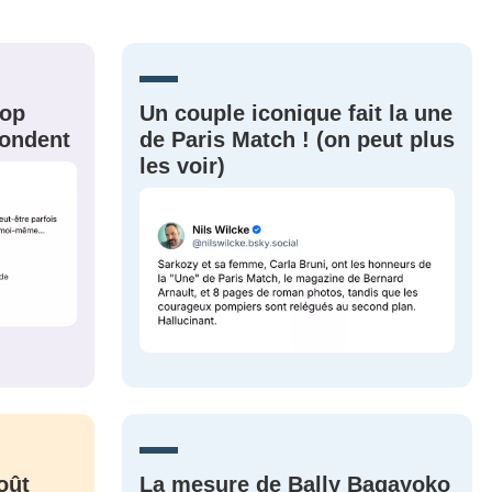
nue !
Con
rop
Un couple iconique fait la une
épondent
de Paris Match ! (on peut plus
PSEUDO
les voir)
-vous proposer ?
MOT DE PASSE
s
Ma propre
sélection
CO
M'INSCRIRE
CRIS
ME CONNECTER
oût
La mesure de Bally Bagayoko