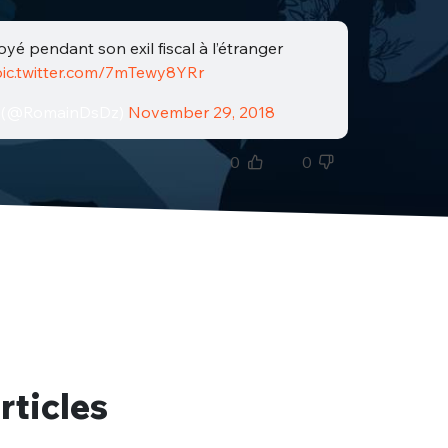
yé pendant son exil fiscal à l’étranger
pic.twitter.com/7mTewy8YRr
 (@RomainDsDz)
November 29, 2018
0
0
rticles