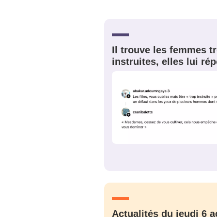
Bienve
Il trouve les femmes t
instruites, elles lui r
PSEUDO
*
VOTRE PARTICIPATION
Que souhaitez
EMAIL
*
Quelque
tweets
PASSWORD
*
C'EST PARTI
JE M'INS
Actualités du jeudi 6 a