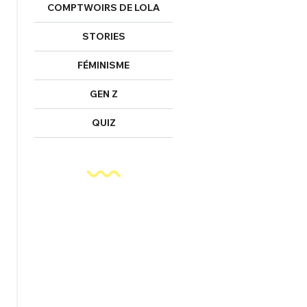
COMPTWOIRS DE LOLA
nexion
STORIES
FÉMINISME
FERMER
GEN Z
QUIZ
Mot de passe perdu ?
Un Thread
NNEXION
C'EST PARTI