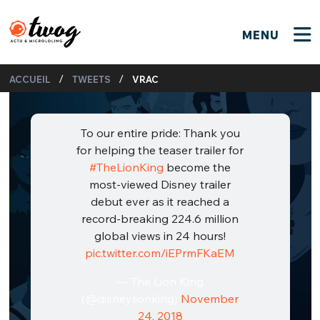
MENU
FERMER
FERMER
Bienvenue !
/
/
ACCUEIL
TWEETS
VRAC
VOTRE PARTICIPATION
Que souhaitez-vous proposer ?
JE M'INSCRIS
PSEUDO
*
To our entire pride: Thank you
Quelques tweets
for helping the teaser trailer for
Connexion
#TheLionKing
become the
most-viewed Disney trailer
EMAIL
*
C'EST PARTI
PSEUDO
debut ever as it reached a
record-breaking 224.6 million
Ma propre sélection
global views in 24 hours!
PASSWORD
*
Mot de passe perdu ?
MOT DE PASSE
pic.twitter.com/iEPrmFKaEM
M'INSCRIRE
— The Lion King
(@disneylionking)
November
ME CONNECTER
JE M'INSCRIS
24, 2018
CONNEXION