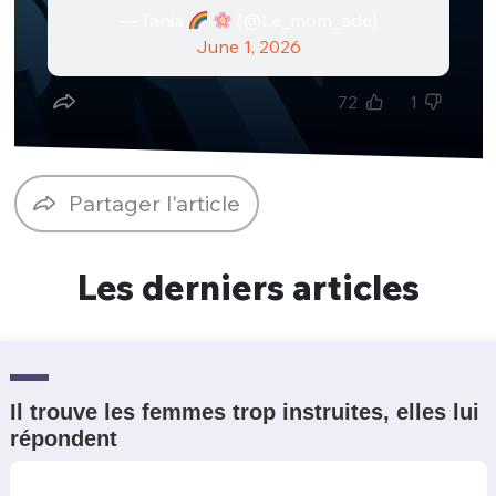
— Tania
(@Le_mom_ade)
Un Thread
June 1, 2026
72
1
C'EST PARTI
Partager l'article
Les derniers articles
Il trouve les femmes trop instruites, elles lui
répondent