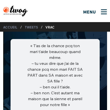
MENU
FERMER
FERMER
Bienvenue !
/
/
ACCUEIL
TWEETS
VRAC
VOTRE PARTICIPATION
Que souhaitez-vous proposer ?
JE M'INSCRIS
PSEUDO
*
« T’as de la chance pcq ton
Quelques tweets
mari t’aide beaucoup quand
Connexion
même.
– tu veux dire que j’ai de la
EMAIL
*
C'EST PARTI
PSEUDO
chance pcq mon mari FAIT SA
PART dans SA maison et avec
Ma propre sélection
SA fille ?
PASSWORD
*
Mot de passe perdu ?
MOT DE PASSE
– ben oui il t’aide.
– ben non. C’est autant ma
M'INSCRIRE
maison que la sienne et pareil
pour notre fille »
ME CONNECTER
JE M'INSCRIS
CONNEXION