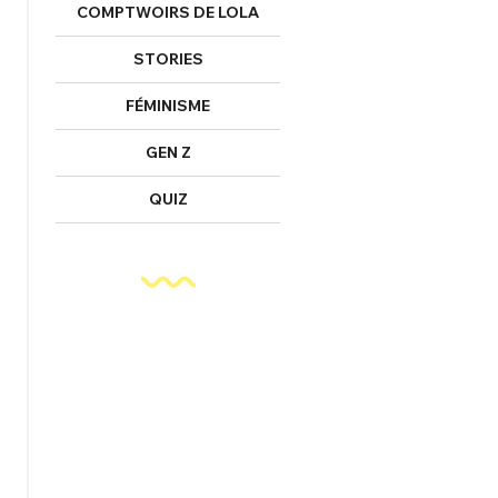
nexion
COMPTWOIRS DE LOLA
STORIES
FÉMINISME
FERMER
GEN Z
QUIZ
Mot de passe perdu ?
Un Thread
NNEXION
C'EST PARTI