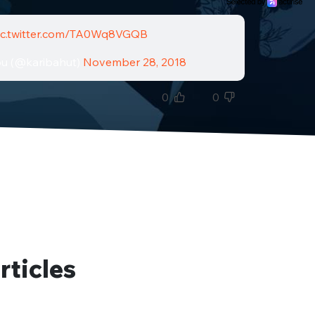
ic.twitter.com/TA0Wq8VGQB
u (@karibahut)
November 28, 2018
0
0
rticles