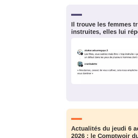
Bienve
Il trouve les femmes t
instruites, elles lui r
PSEUDO
*
VOTRE PARTICIPATION
Que souhaitez
EMAIL
*
Quelque
tweets
PASSWORD
*
C'EST PARTI
JE M'INS
Actualités du jeudi 6 a
2026 : le Comptwoir du