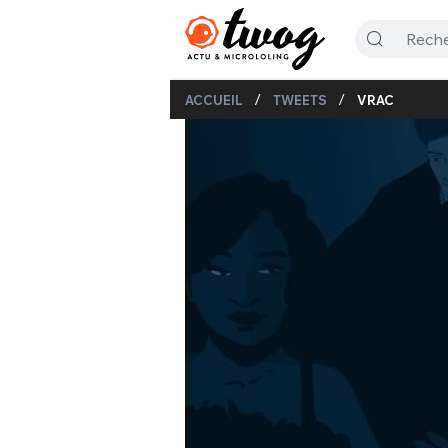
/
/
ACCUEIL
TWEETS
VRAC