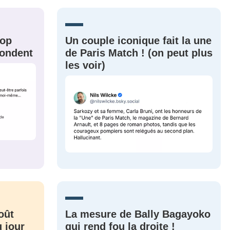
nue !
Con
rop
Un couple iconique fait la une
épondent
de Paris Match ! (on peut plus
PSEUDO
les voir)
-vous proposer ?
MOT DE PASSE
s
Ma propre
sélection
CO
M'INSCRIRE
CRIS
ME CONNECTER
oût
La mesure de Bally Bagayoko
 jour
qui rend fou la droite !