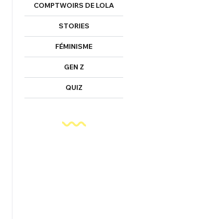
nexion
COMPTWOIRS DE LOLA
STORIES
FÉMINISME
FERMER
GEN Z
QUIZ
Mot de passe perdu ?
Un Thread
NNEXION
C'EST PARTI