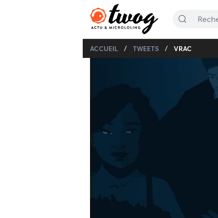
/
/
ACCUEIL
TWEETS
VRAC