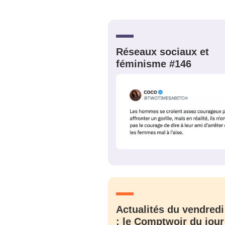
Bienve
Réseaux sociaux et
PSEUDO
*
VOTRE PARTICIPATION
féminisme #146
Que souhaitez
EMAIL
*
Quelque
tweets
PASSWORD
*
C'EST PARTI
JE M'INS
Actualités du vendredi
: le Comptwoir du jour