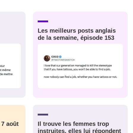
nue !
Con
Les meilleurs posts anglais
PSEUDO
de la semaine, épisode 153
-vous proposer ?
MOT DE PASSE
s
Ma propre
sélection
CO
M'INSCRIRE
CRIS
ME CONNECTER
 7 août
Il trouve les femmes trop
instruites, elles lui répondent