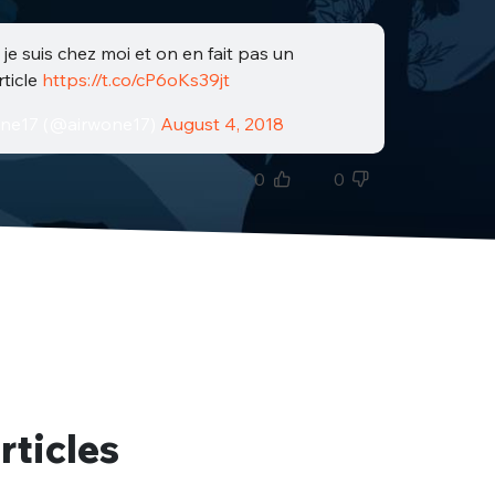
 je suis chez moi et on en fait pas un
rticle
https://t.co/cP6oKs39jt
ne17 (@airwone17)
August 4, 2018
0
0
rticles