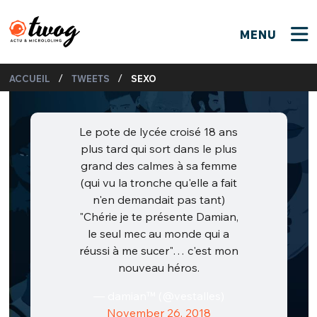
MENU
FERMER
FERMER
Bienvenue !
/
/
ACCUEIL
TWEETS
SEXO
VOTRE PARTICIPATION
Que souhaitez-vous proposer ?
JE M'INSCRIS
PSEUDO
*
Le pote de lycée croisé 18 ans
Quelques tweets
plus tard qui sort dans le plus
Connexion
grand des calmes à sa femme
(qui vu la tronche qu'elle a fait
EMAIL
*
C'EST PARTI
PSEUDO
n'en demandait pas tant)
"Chérie je te présente Damian,
Ma propre sélection
le seul mec au monde qui a
PASSWORD
*
Mot de passe perdu ?
MOT DE PASSE
réussi à me sucer"… c'est mon
nouveau héros.
M'INSCRIRE
— damian™ (@vestalles)
ME CONNECTER
JE M'INSCRIS
November 26, 2018
CONNEXION