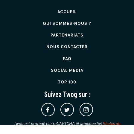
ACCUEIL
QUI SOMMES-NOUS ?
PARTENARIATS
NOUS CONTACTER
FAQ
SOCIAL MEDIA
TOP 100
Suivez Twog sur :
Twog est protégé par reCAPTCHA et applique les
Règles de
confidentialité
et les
Conditions d'utilisation
de Google.