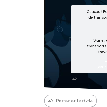
Coucou ! Po
de transpor
Signé :
transports
trava
—
(@Pr
Partager l'article