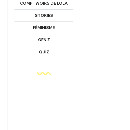
COMPTWOIRS DE LOLA
FERMER
STORIES
FÉMINISME
nexion
GEN Z
QUIZ
FERMER
Mot de passe perdu ?
Un Thread
NNEXION
C'EST PARTI