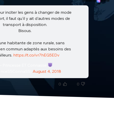
ur inciter les gens à changer de mode
t, il faut qu'il y ait d'autres modes de
transport à disposition.
Bisous.
 une habitante de zone rurale, sans
 en commun adaptés aux besoins des
illeurs.
https://t.co/vr7hEG5EDv
 Princesse ET Connasse
1nceSSConnaSS)
August 4, 2018
0
0