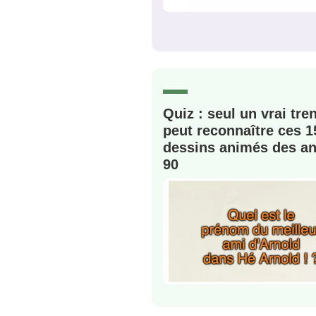
C'EST PARTI
JE M'INS
Quiz : seul un vrai tre
peut reconnaître ces 1
dessins animés des a
90