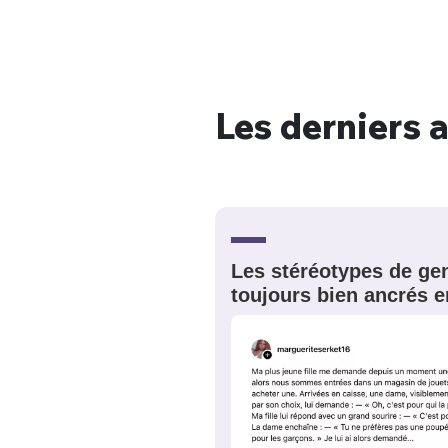
Les derniers a
Bienve
PSEUDO
*
VOTRE PARTICIPATION
Que souhaitez
Les stéréotypes de gen
toujours bien ancrés e
EMAIL
*
Quelque
tweets
PASSWORD
*