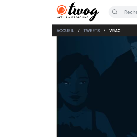
/
/
ACCUEIL
TWEETS
VRAC