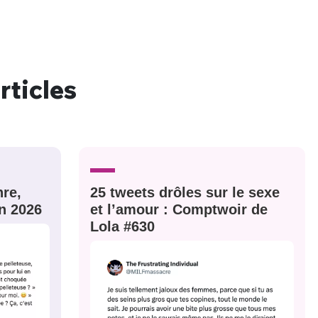
rticles
nue !
Con
PSEUDO
-vous proposer ?
re,
25 tweets drôles sur le sexe
n 2026
et l’amour : Comptwoir de
Lola #630
MOT DE PASSE
s
Ma propre
sélection
CO