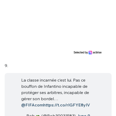
9.
La classe incarnée c’est lui. Pas ce
bouffon de Infantino incapable de
protéger ses arbitres, incapable de
gérer son bordel…
@FIFAcom
https://t.co/rIGFYE8yIV
— Bob
(@Bob30031583)
June 9,