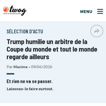
MENU
FERMER
FERMER
Bienvenue !
VOTRE PARTICIPATION
SÉLECTION D'ACTU
Que souhaitez-vous proposer ?
JE M'INSCRIS
Trump humilie un arbitre de la
PSEUDO
*
Quelques tweets
Coupe du monde et tout le monde
Connexion
regarde ailleurs
EMAIL
*
C'EST PARTI
PSEUDO
Par
Maxime
•
09/06/2026
Ma propre sélection
PASSWORD
*
Et rien ne va se passer.
Mot de passe perdu ?
MOT DE PASSE
Laissons-le faire surtout.
M'INSCRIRE
ME CONNECTER
JE M'INSCRIS
CONNEXION