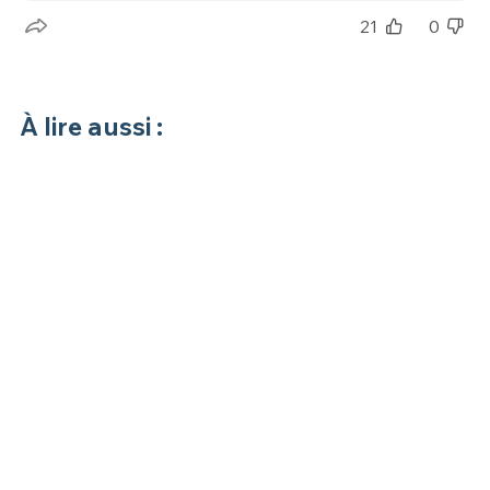
21
0
À lire aussi :