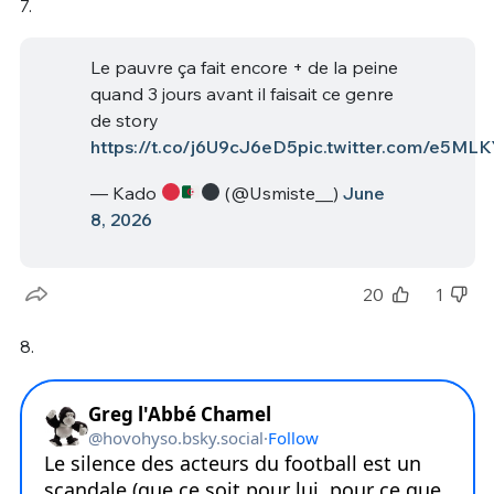
7.
Le pauvre ça fait encore + de la peine
quand 3 jours avant il faisait ce genre
de story
https://t.co/j6U9cJ6eD5
pic.twitter.com/e5ML
— Kado
(@Usmiste__)
June
8, 2026
20
1
8.