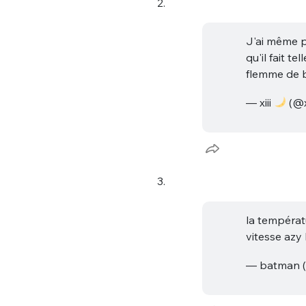
2.
J'ai même p
qu'il fait t
flemme de 
— xiii
(@x
3.
la températ
vitesse azy
— batman 