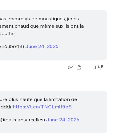
as encore vu de moustiques, jcrois
ellement chaud que même eux ils ont la
bouffer
iii635648)
June 24, 2026
64
3
ure plus haute que la limitation de
 ldddr
https://t.co/TNCLmlf5eS
(@batmansarcelles)
June 24, 2026