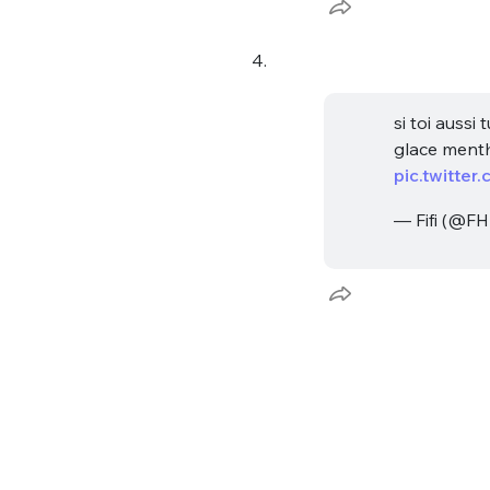
4.
si toi aussi
glace menth
pic.twitt
Bienve
— Fifi (@FH
PSEUDO
*
VOTRE PARTICIPATION
Que souhaitez
EMAIL
*
Quelque