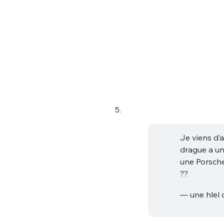
tweets
PASSWORD
*
C'EST PARTI
JE M'INS
5.
Je viens d’
drague a un
une Porsche 
??
— une hlel q