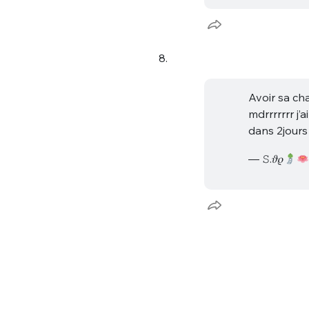
8.
Avoir sa ch
mdrrrrrrr j’
dans 2jours
— 𝚂.𝜗𝜚