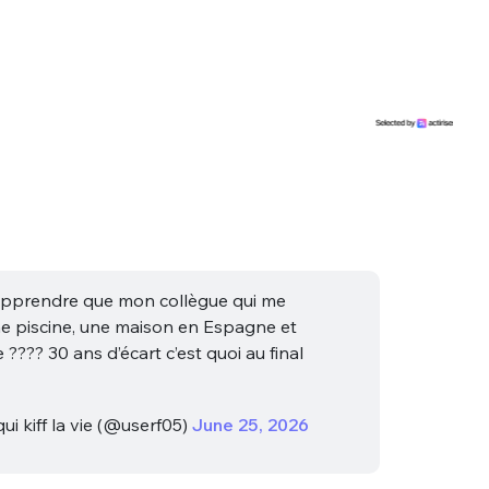
sélection
CO
M'INSCRIRE
CRIS
ME CONNECTER
apprendre que mon collègue qui me
e piscine, une maison en Espagne et
???? 30 ans d’écart c’est quoi au final
ui kiff la vie (@userf05)
June 25, 2026