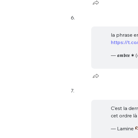
6.
la phrase e
https://t.
— 𝖆𝖒𝖇𝖗𝖊 
7.
C’est la der
cet ordre l
— Lamine