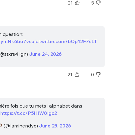
21
5
n question:
co/ymNk6bo7vs
pic.twitter.com/bOp12F7sLT
✶ (@stxrs4lign)
June 24, 2026
21
0
nière fois que tu mets l’alphabet dans
à
https://t.co/P5lHW8Igc2
(@laminendye)
June 23, 2026