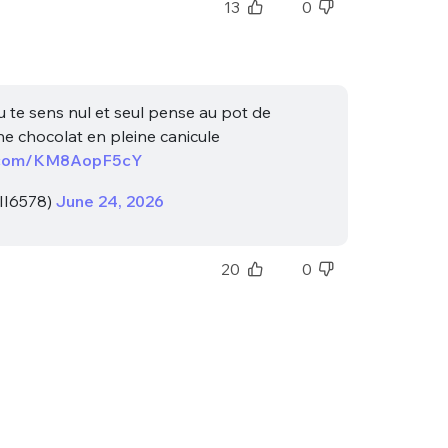
13
0
 tu te sens nul et seul pense au pot de
e chocolat en pleine canicule
er.com/KM8AopF5cY
nue !
Con
II6578)
June 24, 2026
20
0
PSEUDO
-vous proposer ?
MOT DE PASSE
s
Ma propre