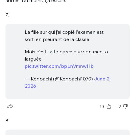
autres. Du moins, ça essaie.
7.
La fille sur qui j’ai copié l’examen est
sorti en pleurant de la classe
Mais c’est juste parce que son mec l’a
larguée
pic.twitter.com/bpLnVmnwHb
— Kenpachi (@Kenpachi1070)
June 2,
2026
13
2
8.