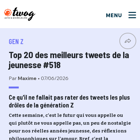
MENU
FERMER
FERMER
Bienvenue !
VOTRE PARTICIPATION
GEN Z
Que souhaitez-vous proposer ?
JE M'INSCRIS
Top 20 des meilleurs tweets de la
PSEUDO
*
Quelques tweets
jeunesse #518
Connexion
Par
Maxime
•
07/06/2026
EMAIL
*
C'EST PARTI
PSEUDO
Ma propre sélection
Ce qu'il ne fallait pas rater des tweets les plus
drôles de la génération Z
PASSWORD
*
Mot de passe perdu ?
MOT DE PASSE
Cette semaine, c’est le futur qui vous appelle ou
M'INSCRIRE
qui plutôt ne vous appelle pas, un peu de nostalgie
pour nos réelles années jeunesse, des réflexions
ME CONNECTER
JE M'INSCRIS
philosophiques sur l’amour. Bref, c’est la
CONNEXION