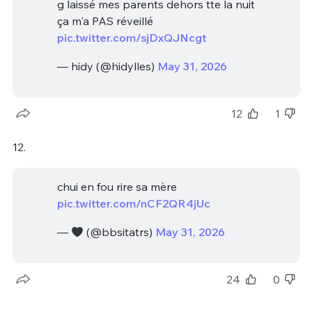
g laissé mes parents dehors tte la nuit
ça m'a PAS réveillé
pic.twitter.com/sjDxQJNcgt
— hidy (@hidylles)
May 31, 2026
12
1
12.
chui en fou rire sa mère
pic.twitter.com/nCF2QR4jUc
—
(@bbsitatrs)
May 31, 2026
24
0