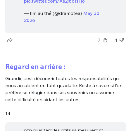
pic.twitter.com/Xs2j6oH1jo
— tim au thé (@dramotea)
May 30,
2026
7
4
Regard en arrière :
Grandir, c’est découvrir toutes les responsabilités qui
nous accablent en tant qu’adulte. Reste à savoir si l’on
préfère se réfugier dans ses souvenirs ou assumer
cette difficulté en aidant les autres.
14.
ptn plus tard les ptits ils mesureront