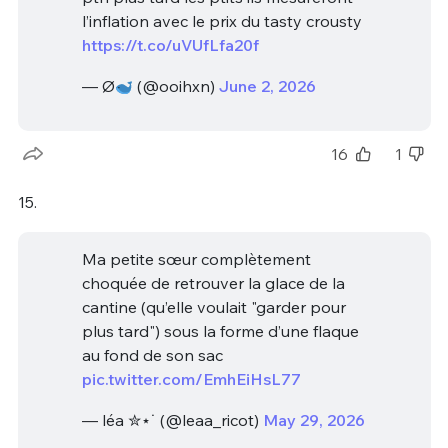
l’inflation avec le prix du tasty crousty
https://t.co/uVUfLfa20f
— Ø
(@ooihxn)
June 2, 2026
16
1
15.
Ma petite sœur complètement
choquée de retrouver la glace de la
cantine (qu’elle voulait "garder pour
plus tard") sous la forme d’une flaque
au fond de son sac
pic.twitter.com/EmhEiHsL77
— léa ✮⋆˙ (@leaa_ricot)
May 29, 2026