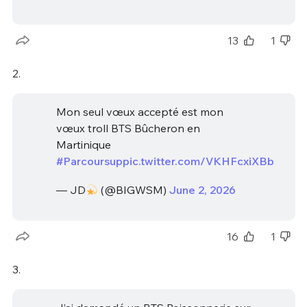
13
1
2.
Mon seul vœux accepté est mon
vœux troll BTS Bûcheron en
Martinique
#Parcoursup
pic.twitter.com/VKHFcxiXBb
— JD
(@BIGWSM)
June 2, 2026
16
1
3.