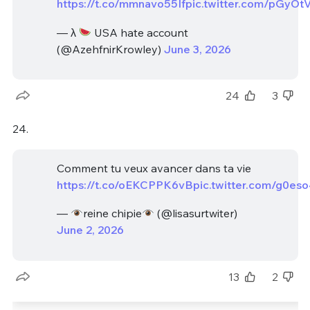
https://t.co/mmnavo55If
pic.twitter.com/pGyOt
— λ
USA hate account
(@AzehfnirKrowley)
June 3, 2026
24
3
24.
Comment tu veux avancer dans ta vie
https://t.co/oEKCPPK6vB
pic.twitter.com/g0es
—
reine chipie
(@lisasurtwiter)
June 2, 2026
13
2