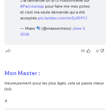
J’ai demandé un BTS Poissonnerie sur
#Parcoursup
pour faire rire mes potes
et c’est ma seule demande qui a été
acceptée
pic.twitter.com/nrZyil5PCI
— Maes
(@maesenhess)
June 2,
2026
19
0
Mon Master :
Heureusement pour les plus âgés, cela se passe mieux
(lol).
4.