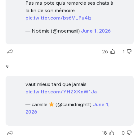
Pas ma pote qu’a remercié ses chats à
la fin de son mémoire
pic.twitter.com/bs6VLPu4lz
— Noëmie (@noemaxii)
June 1, 2026
26
1
9.
vaut mieux tard que jamais
pic.twitter.com/YHZXKnW1Ja
— camille
(@camidnightt)
June 1,
2026
18
0