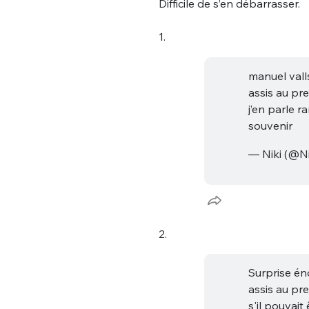
Difficile de s’en débarrasser.
1.
manuel valls
assis au pr
j’en parle r
souvenir
— Niki (@N
2.
Surprise én
assis au pr
s'il pouvait