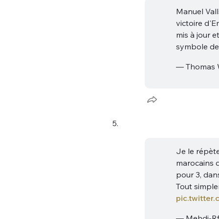
tweets
PASSWORD
*
Manuel Vall
victoire d'
mis à jour e
C'EST PARTI
symbole de 
JE M'INS
— Thomas W
5.
Je le répète
marocains 
pour 3, dans
Tout simple
pic.twitte
— Mehdi-Rf