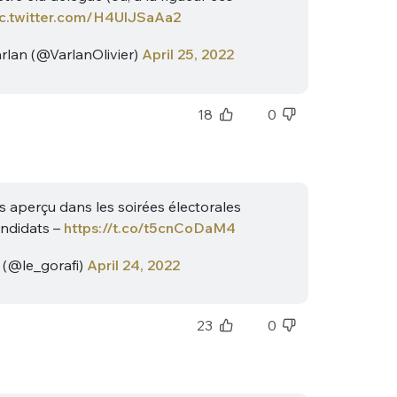
ic.twitter.com/H4UlJSaAa2
arlan (@VarlanOlivier)
April 25, 2022
18
0
nue !
Con
s aperçu dans les soirées électorales
ndidats –
https://t.co/t5cnCoDaM4
 (@le_gorafi)
April 24, 2022
PSEUDO
-vous proposer ?
23
0
MOT DE PASSE
s
Ma propre