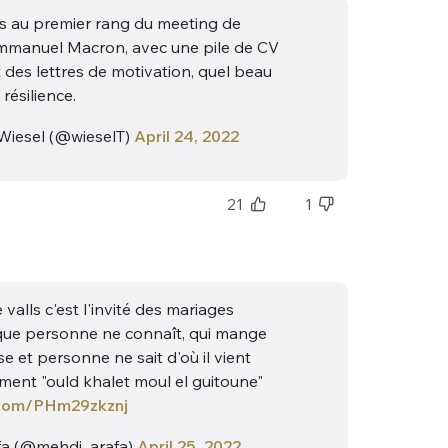
sélection
s au premier rang du meeting de
CO
Emmanuel Macron, avec une pile de CV
t des lettres de motivation, quel beau
M'INSCRIRE
résilience.
CRIS
ME CONNECTER
iesel (@wieselT)
April 24, 2022
21
1
 valls c'est l'invité des mariages
que personne ne connaît, qui mange
e et personne ne sait d'où il vient
ment "ould khalet moul el guitoune"
r.com/PHm29zkznj
a (@mehdi_arafa)
April 25, 2022