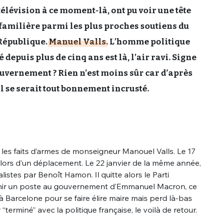
élévision à ce moment-là, ont pu voir une tête
 familière parmi les plus proches soutiens du
République.
Manuel Valls
. L’homme politique
 depuis plus de cinq ans est là, l’air ravi. Signe
ouvernement ? Rien n’est moins sûr car d’après
il se serait tout bonnement incrusté.
es faits d’armes de monseigneur Manouel Valls. Le 17
fle lors d’un déplacement. Le 22 janvier de la même année,
alistes par Benoît Hamon. Il quitte alors le Parti
tenir un poste au gouvernement d’Emmanuel Macron, ce
rs à Barcelone pour se faire élire maire mais perd là-bas
r “terminé” avec la politique française, le voilà de retour.