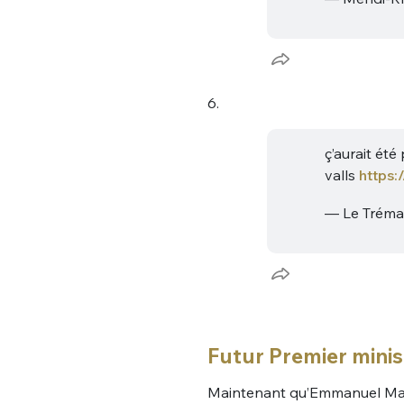
6.
ç’aurait ét
valls
https:
— Le Trém
Futur Premier minis
Maintenant qu’Emmanuel Macr