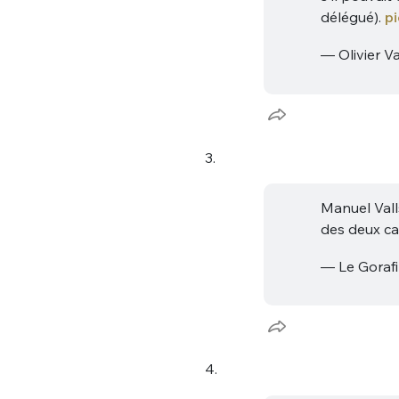
délégué).
p
— Olivier V
3.
Bienve
Manuel Vall
des deux ca
— Le Gorafi
PSEUDO
*
VOTRE PARTICIPATION
Que souhaitez
EMAIL
*
4.
Quelque