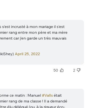
 s’est incrusté à mon mariage il s’est
emier rang entre mon père et ma mère
arement car j’en garde un très mauvais
ikiShey)
April 25, 2022
50
2
orme ce matin : Manuel
#Valls
était
emier rang de ma classe ! Il a demandé
 être élu délégué (ou, à la rigueur éco-