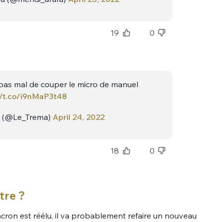
19
0
é pas mal de couper le micro de manuel
//t.co/i9nMaP3t48
a (@Le_Trema)
April 24, 2022
18
0
tre ?
on est réélu, il va probablement refaire un nouveau