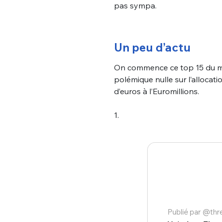
pas sympa.
Un peu d’actu
On commence ce top 15 du mei
polémique nulle sur l’allocati
d’euros à l’Euromillions.
1.
Publié par @th