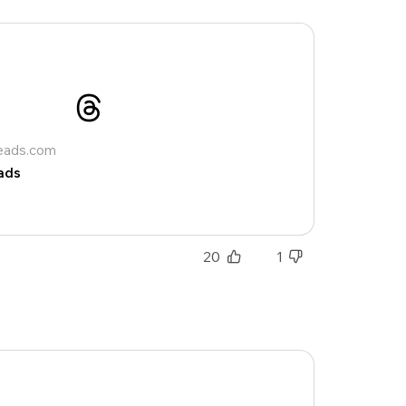
sélection
CO
M'INSCRIRE
CRIS
ME CONNECTER
reads.com
ads
20
1