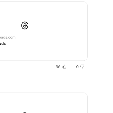
reads.com
ads
36
0