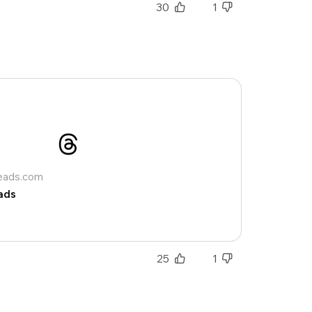
30
1
nue !
Con
reads.com
ads
PSEUDO
-vous proposer ?
25
1
MOT DE PASSE
s
Ma propre