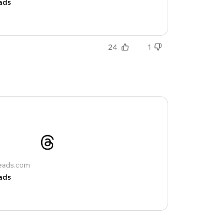
ads
24
1
reads.com
ads