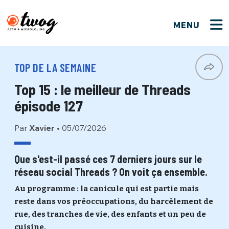
MENU
FERMER
FERMER
Bienvenue !
VOTRE PARTICIPATION
TOP DE LA SEMAINE
Que souhaitez-vous proposer ?
JE M'INSCRIS
Top 15 : le meilleur de Threads
PSEUDO
*
Quelques tweets
épisode 127
Connexion
Par
Xavier
•
05/07/2026
EMAIL
*
C'EST PARTI
PSEUDO
Ma propre sélection
Que s'est-il passé ces 7 derniers jours sur le
réseau social Threads ? On voit ça ensemble.
PASSWORD
*
Mot de passe perdu ?
MOT DE PASSE
Au programme : la canicule qui est partie mais
M'INSCRIRE
reste dans vos préoccupations, du harcèlement de
rue, des tranches de vie, des enfants et un peu de
ME CONNECTER
JE M'INSCRIS
cuisine.
CONNEXION