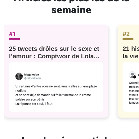
semaine
#1
#2
25 tweets drôles sur le sexe et
21 hi
l’amour : Comptwoir de Lola
la vi
#629