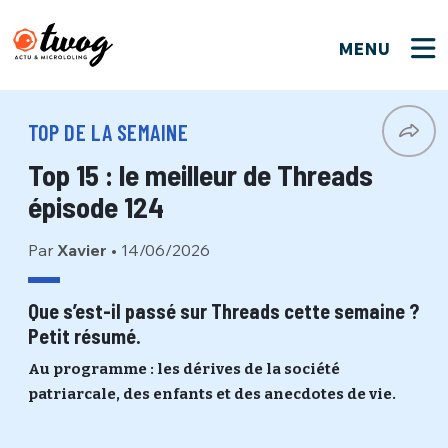
MENU
FERMER
FERMER
Bienvenue !
VOTRE PARTICIPATION
TOP DE LA SEMAINE
Que souhaitez-vous proposer ?
JE M'INSCRIS
Top 15 : le meilleur de Threads
PSEUDO
*
Quelques tweets
épisode 124
Connexion
Par
Xavier
•
14/06/2026
EMAIL
*
C'EST PARTI
PSEUDO
Ma propre sélection
Que s’est-il passé sur Threads cette semaine ?
Petit résumé.
PASSWORD
*
Mot de passe perdu ?
MOT DE PASSE
Au programme : les dérives de la société
M'INSCRIRE
patriarcale, des enfants et des anecdotes de vie.
ME CONNECTER
JE M'INSCRIS
CONNEXION