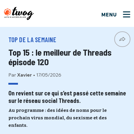
MENU
FERMER
FERMER
Bienvenue !
VOTRE PARTICIPATION
TOP DE LA SEMAINE
Que souhaitez-vous proposer ?
JE M'INSCRIS
Top 15 : le meilleur de Threads
PSEUDO
*
Quelques tweets
épisode 120
Connexion
Par
Xavier
•
17/05/2026
EMAIL
*
C'EST PARTI
PSEUDO
Ma propre sélection
On revient sur ce qui s’est passé cette semaine
sur le réseau social Threads.
PASSWORD
*
Mot de passe perdu ?
MOT DE PASSE
Au programme : des idées de noms pour le
M'INSCRIRE
prochain virus mondial, du sexisme et des
enfants.
ME CONNECTER
JE M'INSCRIS
CONNEXION