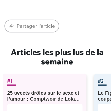
Partager l'article
Articles les plus lus de la
semaine
#1
#2
25 tweets drôles sur le sexe et
Le Fi
l’amour : Comptwoir de Lola
coupa
#629
à eux)