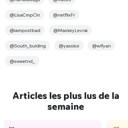
@LisaCmpCln
@netflixFr
@iampostbad
@MaskeyLevrai
@South_bulding
@yasskoi
@wlfyan
@sweetnd_
Articles les plus lus de la
semaine