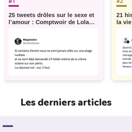
#1
#2
25 tweets drôles sur le sexe et
21 hi
l’amour : Comptwoir de Lola
la vi
#629
Les derniers articles