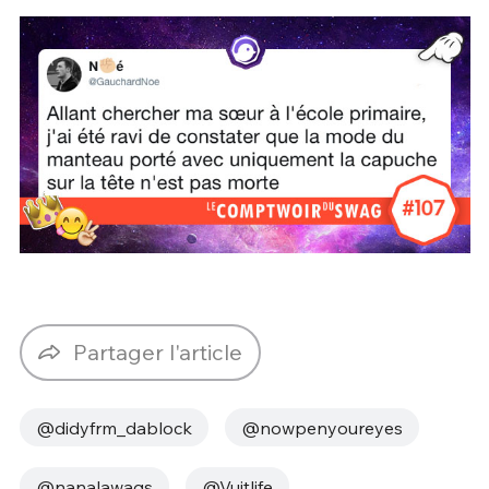
Partager l'article
@didyfrm_dablock
@nowpenyoureyes
@nanalawags
@Vuitlife