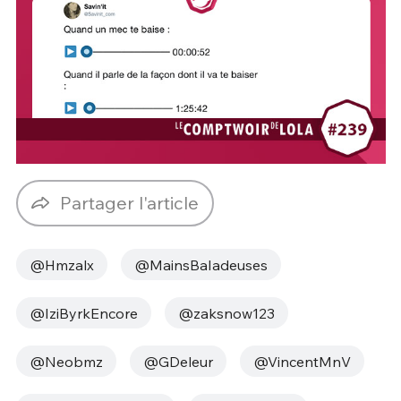
Partager l'article
@Hmzalx
@MainsBaIadeuses
@IziByrkEncore
@zaksnow123
@Neobmz
@GDeleur
@VincentMnV