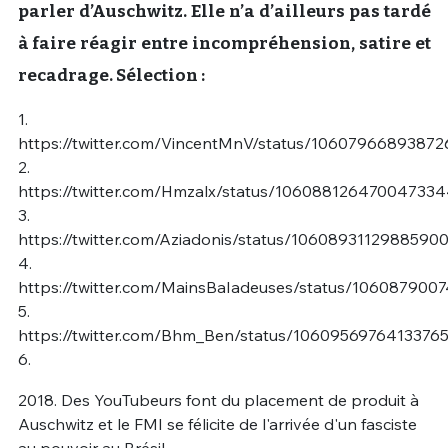
parler d’Auschwitz. Elle n’a d’ailleurs pas tardé
à faire réagir entre incompréhension, satire et
recadrage. Sélection :
1.
https://twitter.com/VincentMnV/status/10607966893872
2.
https://twitter.com/Hmzalx/status/10608812647004733
3.
https://twitter.com/Aziadonis/status/1060893112988590
4.
https://twitter.com/MainsBaIadeuses/status/106087900
5.
https://twitter.com/Bhm_Ben/status/1060956976413376
6.
2018. Des YouTubeurs font du placement de produit à
Auschwitz et le FMI se félicite de l'arrivée d'un fasciste