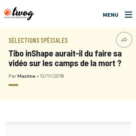
MENU
FERMER
FERMER
Bienvenue !
VOTRE PARTICIPATION
SÉLECTIONS SPÉCIALES
Que souhaitez-vous proposer ?
JE M'INSCRIS
Tibo inShape aurait-il du faire sa
PSEUDO
*
Quelques tweets
vidéo sur les camps de la mort ?
Connexion
Par
Maxime
•
12/11/2018
EMAIL
*
C'EST PARTI
PSEUDO
Ma propre sélection
PASSWORD
*
Mot de passe perdu ?
MOT DE PASSE
M'INSCRIRE
ME CONNECTER
JE M'INSCRIS
CONNEXION