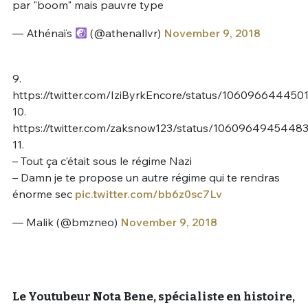
par "boom" mais pauvre type
— Athénaïs
(@athenallvr)
November 9, 2018
9.
https://twitter.com/IziByrkEncore/status/10609664445
10.
https://twitter.com/zaksnow123/status/1060964945448
11.
– Tout ça c’était sous le régime Nazi
– Damn je te propose un autre régime qui te rendras
énorme sec
pic.twitter.com/bb6z0sc7Lv
— Malik (@bmzneo)
November 9, 2018
Le Youtubeur Nota Bene, spécialiste en histoire,