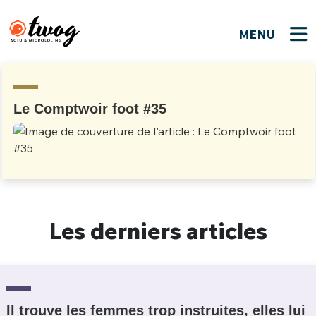
MENU
FERMER
FERMER
Bienvenue !
VOTRE PARTICIPATION
Que souhaitez-vous proposer ?
JE M'INSCRIS
Le Comptwoir foot #35
PSEUDO
*
Quelques tweets
Connexion
EMAIL
*
C'EST PARTI
PSEUDO
Ma propre sélection
Les derniers articles
PASSWORD
*
Mot de passe perdu ?
MOT DE PASSE
M'INSCRIRE
ME CONNECTER
JE M'INSCRIS
Il trouve les femmes trop instruites, elles lui
CONNEXION