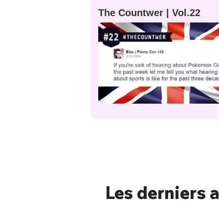
The Countwer | Vol.22
Bienve
Les derniers a
PSEUDO
*
VOTRE PARTICIPATION
Que souhaitez