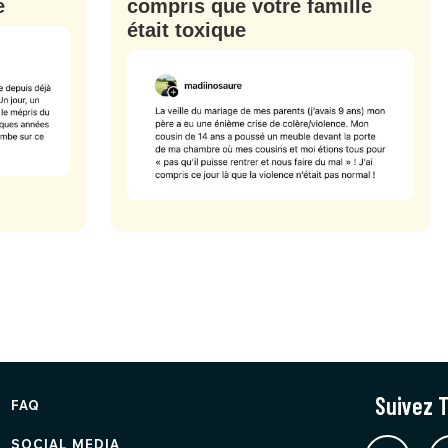
e
compris que votre famille
était toxique
Suivez T
FAQ
SOCIAL MEDIA