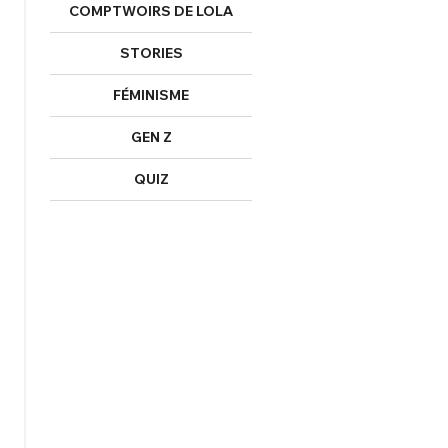
COMPTWOIRS DE LOLA
Mot de passe perdu ?
Un Thread
STORIES
FÉMINISME
NNEXION
C'EST PARTI
GEN Z
QUIZ