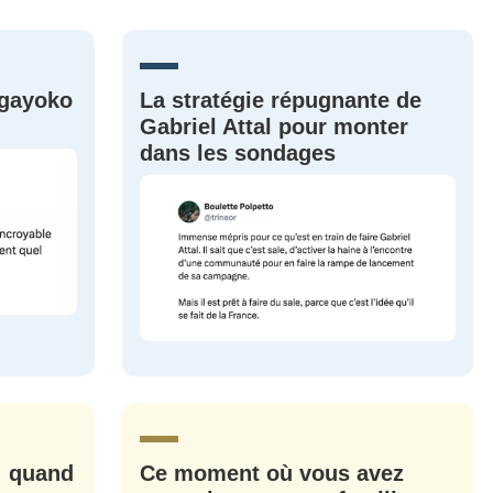
MOT DE PASSE
s
Ma propre
sélection
agayoko
La stratégie répugnante de
CO
Gabriel Attal pour monter
dans les sondages
M'INSCRIRE
CRIS
ME CONNECTER
: quand
Ce moment où vous avez