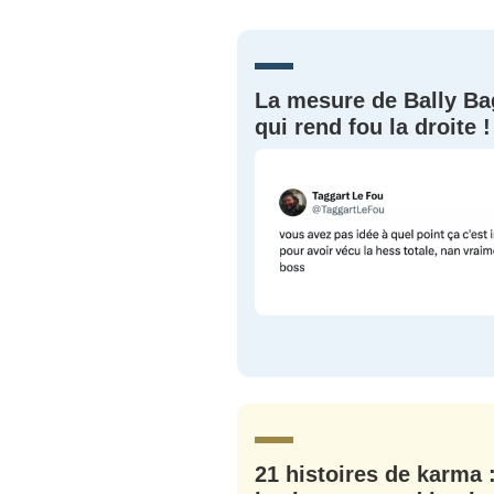
EMAIL
*
Quelque
tweets
La mesure de Bally B
PASSWORD
*
qui rend fou la droite !
C'EST PARTI
JE M'INS
21 histoires de karma 