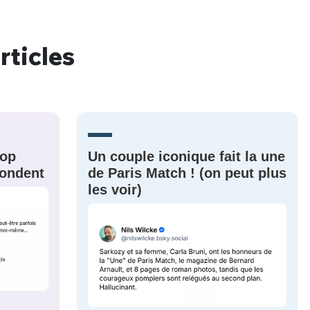
rticles
nue !
Con
PSEUDO
rop
Un couple iconique fait la une
-vous proposer ?
épondent
de Paris Match ! (on peut plus
les voir)
MOT DE PASSE
s
Ma propre
sélection
CO
M'INSCRIRE