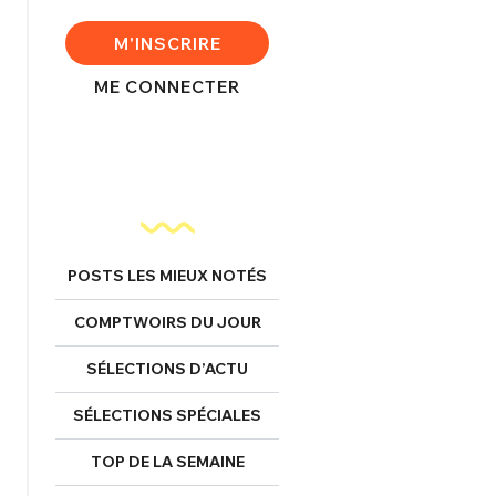
FERMER
M'INSCRIRE
ME CONNECTER
nexion
FERMER
POSTS LES MIEUX NOTÉS
COMPTWOIRS DU JOUR
Mot de passe perdu ?
Un Thread
SÉLECTIONS D’ACTU
SÉLECTIONS SPÉCIALES
NNEXION
C'EST PARTI
TOP DE LA SEMAINE