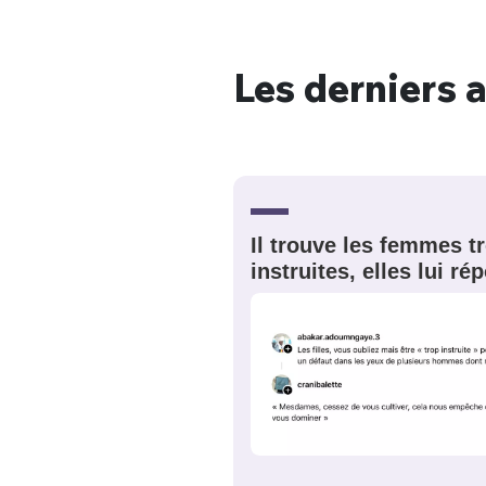
Les derniers a
Bienve
PSEUDO
*
VOTRE PARTICIPATION
Il trouve les femmes t
Que souhaitez
instruites, elles lui r
EMAIL
*
Quelque
tweets
PASSWORD
*
C'EST PARTI