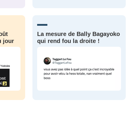
CRIS
ME CONNECTER
oût
La mesure de Bally Bagayoko
 jour
qui rend fou la droite !