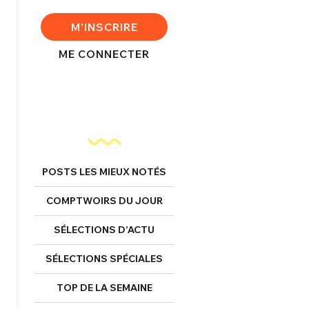
FERMER
M'INSCRIRE
ME CONNECTER
nexion
FERMER
POSTS LES MIEUX NOTÉS
Mot de passe perdu ?
COMPTWOIRS DU JOUR
Un Thread
SÉLECTIONS D’ACTU
SÉLECTIONS SPÉCIALES
NNEXION
C'EST PARTI
TOP DE LA SEMAINE