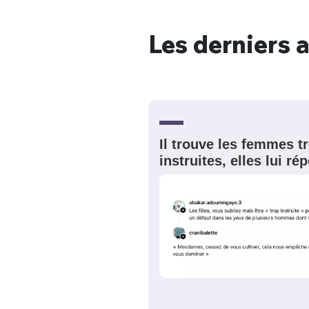
Les derniers a
Bienve
Il trouve les femmes t
PSEUDO
*
VOTRE PARTICIPATION
Que souhaitez
instruites, elles lui r
EMAIL
*
Quelque
tweets
PASSWORD
*
C'EST PARTI