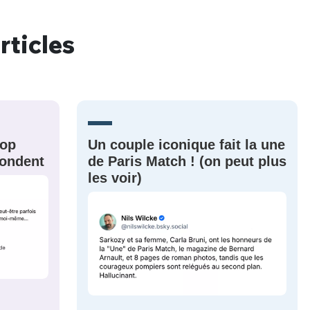
rticles
nue !
Con
rop
Un couple iconique fait la une
PSEUDO
-vous proposer ?
épondent
de Paris Match ! (on peut plus
les voir)
MOT DE PASSE
s
Ma propre
sélection
CO
M'INSCRIRE