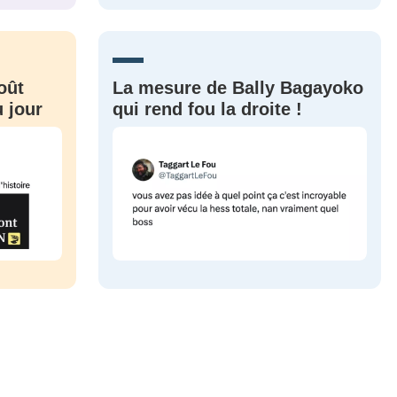
CRIS
ME CONNECTER
oût
La mesure de Bally Bagayoko
 jour
qui rend fou la droite !