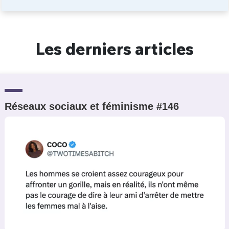
Un Thread
Les derniers articles
C'EST PARTI
Réseaux sociaux et féminisme #146